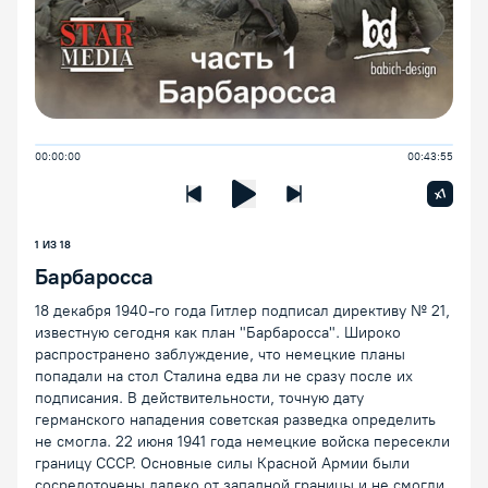
00:00:00
00:43:55
Увелич
x1
Предыдущая лекция
Следующая лекция
Воспроизведение/Пауза
1 ИЗ 18
Барбаросса
18 декабря 1940-го года Гитлер подписал директиву № 21,
известную сегодня как план "Барбаросса". Широко
распространено заблуждение, что немецкие планы
попадали на стол Сталина едва ли не сразу после их
подписания. В действительности, точную дату
германского нападения советская разведка определить
не смогла. 22 июня 1941 года немецкие войска пересекли
границу СССР. Основные силы Красной Армии были
сосредоточены далеко от западной границы и не смогли