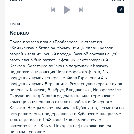
Увелич
x1
Предыдущая лекция
Следующая лекция
Воспроизведение/Пауза
8 ИЗ 18
Кавказ
После провала плана «Барбаросса» и стратегии
«блицкрига» в битве за Москву немцы спланировали
второй «молниеносный поход». Важной составляющей
этого плана был захват нефтяных месторождений
Кавказа. Советские войска на подступах к Кавказу
поддерживали авиация Черноморского флота, 5-я
воздушная армия генерал-майора Горюнова и 4-я
воздушная армия Вершинина. Развернулись сражения за
перевалы Кавказа, Эльбрус, Владикавказ, Новороссийск.
Окружение под Сталинградом заставило германское
командование спешно отводить войска с Северного
Кавказа. Немцы закреплялись на Кубани, но, несмотря на
всю решимость, продержались на Кубанском плацдарме
только до осени 1943 года. 17-ю армию срочно
эвакуировали в Крым. Поход за нефтью закончился
полным провалом.