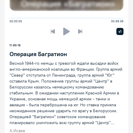
00:00:00
00:39:36
Увелич
x1
Предыдущая лекция
Следующая лекция
Воспроизведение/Пауза
11 ИЗ 18
Операция Багратион
Весной 1944-го немцы с тревогой ждали высадки войск
англо-американской коалиции во Франции. Группа армий
"Север" отступила от Ленинграда, группа армий "Юг"
оставила Крым. Положение группы армий "Центр" в
Белоруссии казалось немецкому командованию
стабильным. В ожидании наступлении Красной Армии в
Украине, основная мощь немецкой армии - танки и
авиация - была переброшена на юг. Но ставка приняла
неожиданное решение ударить по врагу в Белоруссии.
Операцией "Багратион" советское командование
планировало уничтожить всю группу армий "Центр"...
А.Исаев