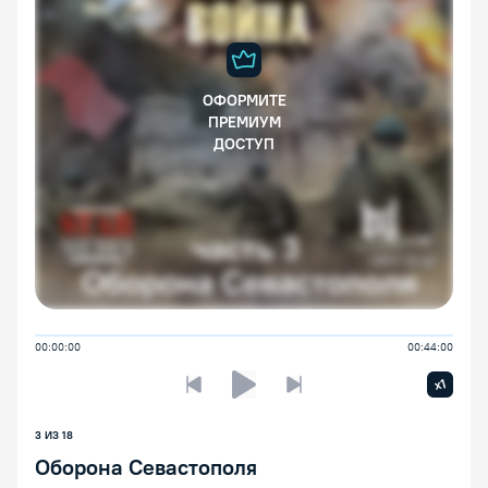
ОФОРМИТЕ
ПРЕМИУМ
ДОСТУП
00:00:00
00:44:00
Увелич
x1
Предыдущая лекция
Следующая лекция
Воспроизведение/Пауза
3 ИЗ 18
Оборона Севастополя