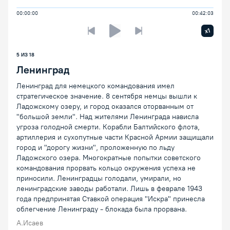
00:00:00
00:42:03
Увелич
x1
Предыдущая лекция
Следующая лекция
Воспроизведение/Пауза
5 ИЗ 18
Ленинград
Ленинград для немецкого командования имел
стратегическое значение. 8 сентября немцы вышли к
Ладожскому озеру, и город оказался оторванным от
"большой земли". Над жителями Ленинграда нависла
угроза голодной смерти. Корабли Балтийского флота,
артиллерия и сухопутные части Красной Армии защищали
город и "дорогу жизни", проложенную по льду
Ладожского озера. Многократные попытки советского
командования прорвать кольцо окружения успеха не
приносили. Ленинградцы голодали, умирали, но
ленинградские заводы работали. Лишь в феврале 1943
года предпринятая Ставкой операция "Искра" принесла
облегчение Ленинграду - блокада была прорвана.
А.Исаев