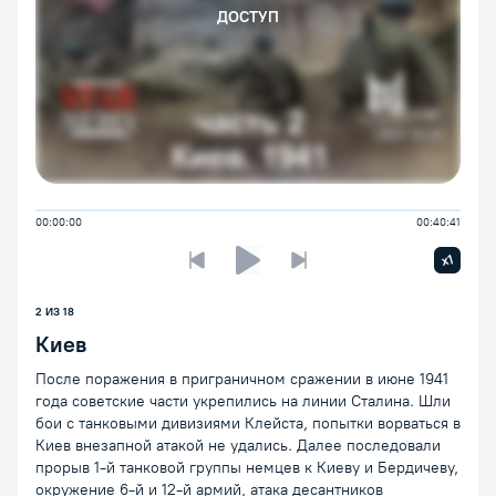
ДОСТУП
00:00:00
00:40:41
Увелич
x1
Предыдущая лекция
Следующая лекция
Воспроизведение/Пауза
2 ИЗ 18
Киев
После поражения в приграничном сражении в июне 1941
года советские части укрепились на линии Сталина. Шли
бои с танковыми дивизиями Клейста, попытки ворваться в
Киев внезапной атакой не удались. Далее последовали
прорыв 1-й танковой группы немцев к Киеву и Бердичеву,
окружение 6-й и 12-й армий, атака десантников