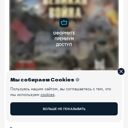
ОФОРМИТЕ
ПРЕМИУМ
ДОСТУП
Зак
Мы собираем Cookies
🍪
Пользуясь нашим сайтом, вы соглашаетесь с тем, что
мы используем
cookies
.
00:00:00
00:37:16
Увелич
x1
БОЛЬШЕ НЕ ПОКАЗЫВАТЬ
Предыдущая лекция
Следующая лекция
Воспроизведение/Пауза
15 ИЗ 18