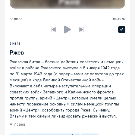
00:00:00
00:45:37
Увелич
x1
Предыдущая лекция
Следующая лекция
Воспроизведение/Пауза
6 ИЗ 18
Ржев
Ржевская битва — боевые действия советских и немецких
войск в районе Ржевского выступа с 8 января 1942 года
по 31 марта 1943 года (с перерывами от полутора до трех
месяцев) в ходе Великой Отечественной войны.
Включают в себя четыре наступательные операции
советских войск Западного и Калининского фронтов
против группы армий «Центр», которые имели целью
нанести поражение основным силам немецкой группы
армий «Центр», освободить города Ржев, Сычёвку,
Вязьму и тем самым ликвидировать ржевский выступ.
А.Исаев