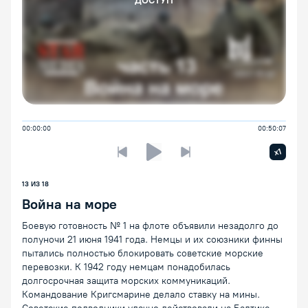
ДОСТУП
00:00:00
00:50:07
Увелич
x1
Предыдущая лекция
Следующая лекция
Воспроизведение/Пауза
13 ИЗ 18
Война на море
Боевую готовность № 1 на флоте объявили незадолго до
полуночи 21 июня 1941 года. Немцы и их союзники финны
пытались полностью блокировать советские морские
перевозки. К 1942 году немцам понадобилась
долгосрочная защита морских коммуникаций.
Командование Кригсмарине делало ставку на мины.