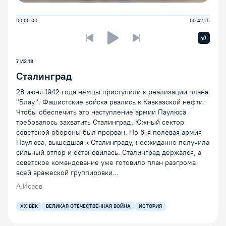
00:00:00
00:42:15
Увелич
x1
Предыдущая лекция
Следующая лекция
Воспроизведение/Пауза
7 ИЗ 18
Сталинград
28 июня 1942 года немцы приступили к реализации плана
"Блау". Фашистские войска рвались к Кавказской нефти.
Чтобы обеспечить это наступление армии Паулюса
требовалось захватить Сталинград. Южный сектор
советской обороны был прорван. Но 6-я полевая армия
Паулюса, вышедшая к Сталинграду, неожиданно получила
сильный отпор и остановилась. Сталинград держался, а
советское командование уже готовило план разгрома
всей вражеской группировки...
А.Исаев
XX ВЕК
ВЕЛИКАЯ ОТЕЧЕСТВЕННАЯ ВОЙНА
ИСТОРИЯ