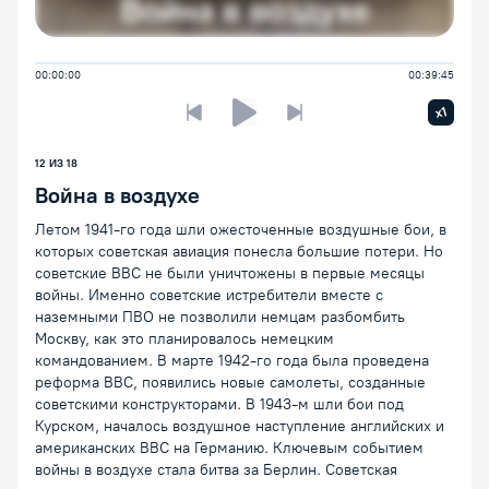
00:00:00
00:39:45
Увелич
x1
Предыдущая лекция
Следующая лекция
Воспроизведение/Пауза
12 ИЗ 18
Война в воздухе
Летом 1941-го года шли ожесточенные воздушные бои, в
которых советская авиация понесла большие потери. Но
советские ВВС не были уничтожены в первые месяцы
войны. Именно советские истребители вместе с
наземными ПВО не позволили немцам разбомбить
Москву, как это планировалось немецким
командованием. В марте 1942-го года была проведена
реформа ВВС, появились новые самолеты, созданные
советскими конструкторами. В 1943-м шли бои под
Курском, началось воздушное наступление английских и
американских ВВС на Германию. Ключевым событием
войны в воздухе стала битва за Берлин. Советская