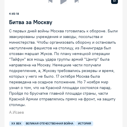
Увелич
x1
Предыдущая лекция
Следующая лекция
Воспроизведение/Пауза
4 ИЗ 18
Битва за Москву
С первых дней войны Москва готовилась к обороне. Были
эвакуированы учреждения и заводы, посольства и
министерства. Чтобы организовать оборону и остановить
наступление фашистов на столицу, из Ленинграда был
отозван маршал Жуков. По плану немецкой операции
"Тайфун" вся мощь удара группы армий "Центр" была
направлена на Москву. Немецкие части получали
подкрепление, а, Жукову требовались резервы и время,
которых у него не было. 17 октября Москва была
переведена на осадное положение. Но 7 ноября мир
узнал о том, что на Красной площади состоялся парад.
Пройдя по брусчатке главной площади страны, части
Красной Армии отправлялись прямо на фронт, на защиту
столицы.
А.Исаев
XX ВЕК
ВЕЛИКАЯ ОТЕЧЕСТВЕННАЯ ВОЙНА
ИСТОРИЯ