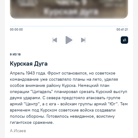
00:00:00
00:41:21
Увелич
x1
Предыдущая лекция
Следующая лекция
Воспроизведение/Пауза
9 ИЗ 18
Курская Дуга
Апрель 1943 года. Фронт остановился, но советское
командование уже составляло планы на лето, уделяя
особое внимание району Курска. Немецкий план
операции "Цитадель" планировал срезать Курский выступ
двумя ударами. С севера предстояло атаковать группе
армий "Центр", а с юга - войскам группы армий "Юг". Тем
временем под Курском советские войска создавали
полосы обороны. Готовилось невиданное, воистину
гигантское сражение.
А.Исаев