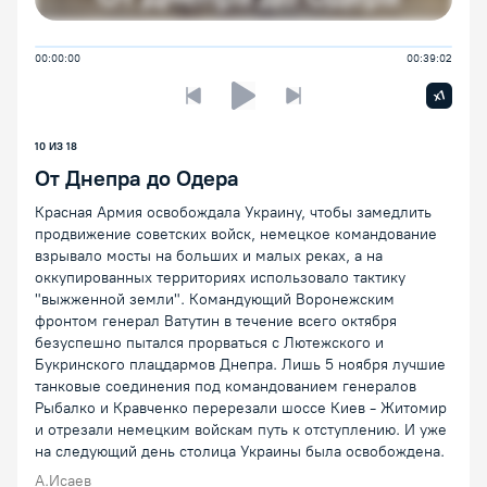
00:00:00
00:39:02
Увелич
x1
Предыдущая лекция
Следующая лекция
Воспроизведение/Пауза
10 ИЗ 18
От Днепра до Одера
Красная Армия освобождала Украину, чтобы замедлить
продвижение советских войск, немецкое командование
взрывало мосты на больших и малых реках, а на
оккупированных территориях использовало тактику
"выжженной земли". Командующий Воронежским
фронтом генерал Ватутин в течение всего октября
безуспешно пытался прорваться с Лютежского и
Букринского плацдармов Днепра. Лишь 5 ноября лучшие
танковые соединения под командованием генералов
Рыбалко и Кравченко перерезали шоссе Киев - Житомир
и отрезали немецким войскам путь к отступлению. И уже
на следующий день столица Украины была освобождена.
А.Исаев