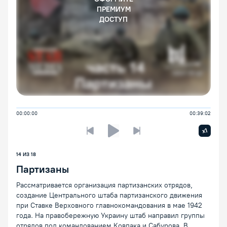
ПРЕМИУМ
ДОСТУП
00:00:00
00:39:02
Увелич
x1
Предыдущая лекция
Следующая лекция
Воспроизведение/Пауза
14 ИЗ 18
Партизаны
Рассматривается организация партизанских отрядов,
создание Центрального штаба партизанского движения
при Ставке Верховного главнокомандования в мае 1942
года. На правобережную Украину штаб направил группы
отрядов под командованием Ковпака и Сабурова. В