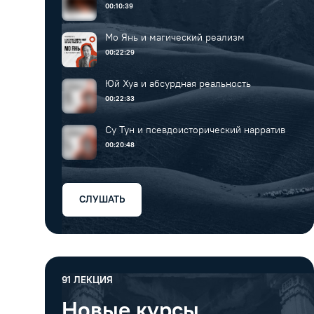
шелка
00:10:39
Мо Янь и магический реализм
00:22:29
Юй Хуа и абсурдная реальность
00:22:33
Су Тун и псевдоисторический нарратив
00:20:48
СЛУШАТЬ
91
ЛЕКЦИЯ
Новые курсы