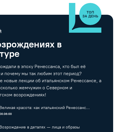
Й
озрождениях в
ьтуре
ождали в эпоху Ренессанса, кто был её
 и почему мы так любим этот период?
е новые лекции об итальянском Ренессансе, а
есколько жемчужин о Северном и
гском возрождениях!
Великая красота: как итальянский Ренессанс
изменил мир
00:36:00
Возрождение в деталях — лица и образы