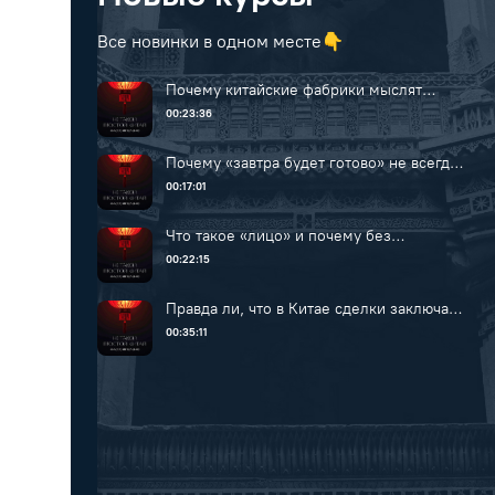
Все новинки в одном месте👇
Почему китайские фабрики мыслят
другими категориями?
00:23:36
Почему «завтра будет готово» не всегда
означает завтра?
00:17:01
Что такое «лицо» и почему без
понимания этого феномена невозможно
00:22:15
выстроить отношения в Китае?
Правда ли, что в Китае сделки заключают
за рюмкой водки?
00:35:11