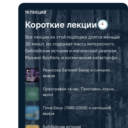
15
ЛЕКЦИЙ
Короткие лекции🕙
Все лекции из этой подборки длятся меньше
30 минут, но содержат массу интересного.
Библейская история и магический реализм,
Михаил Врубель и космическая катастрофа,
Готы, буддизм и другие интересные темы
Режиссер Евгений Бауэр и сумерки
ждут вас внутри подборки!
женской души
00:28:25
Орфография за час. Приставки, корни,
суффиксы
00:17:17
Пина Бауш (1940-2009) и немецкий
«танцтеатр»
00:22:14
Библейская история