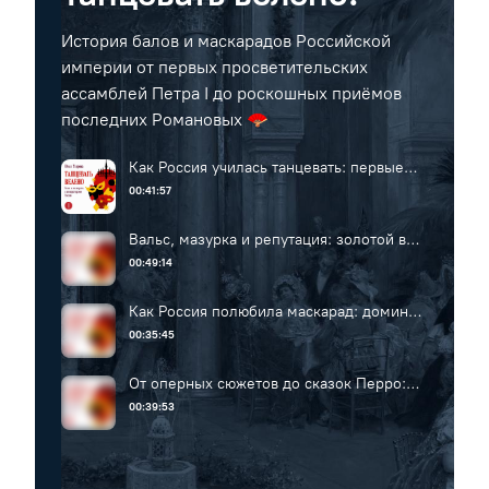
История балов и маскарадов Российской
империи от первых просветительских
ассамблей Петра I до роскошных приёмов
последних Романовых 🪭
Как Россия училась танцевать: первые
балы от Петра I до Екатерины II
00:41:57
Вальс, мазурка и репутация: золотой век
русского бала
00:49:14
Как Россия полюбила маскарад: домино,
баута и переодевания
00:35:45
От оперных сюжетов до сказок Перро:
маскарады XIX века
00:39:53