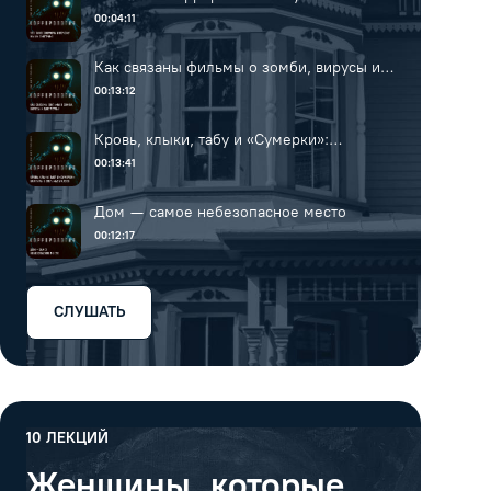
смотрим?
00:04:11
Как связаны фильмы о зомби, вирусы и
диктатуры?
00:13:12
Кровь, клыки, табу и «Сумерки»:
вампиры в фильмах ужасов
00:13:41
Дом — самое небезопасное место
00:12:17
СЛУШАТЬ
10
ЛЕКЦИЙ
Женщины, которые