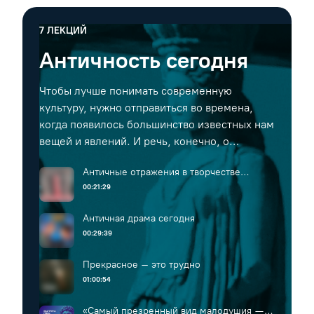
7
ЛЕКЦИЙ
Античность сегодня
Чтобы лучше понимать современную
культуру, нужно отправиться во времена,
когда появилось большинство известных нам
вещей и явлений. И речь, конечно, о
Древней Греции. Следы античного наследия
Античные отражения в творчестве
найдутся в современном театре, философии,
Амедео Модильяни и Константина
00:21:29
литературе и даже кино, — а эти лекции
Бранкузи
помогут вам увидеть и понять их.
Античная драма сегодня
00:29:39
Прекрасное – это трудно
01:00:54
«Самый презренный вид малодушия —