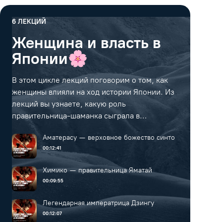
6
ЛЕКЦИЙ
Женщина и власть в
Японии🌸
В этом цикле лекций поговорим о том, как
женщины влияли на ход истории Японии. Из
лекций вы узнаете, какую роль
правительница-шаманка сыграла в
объединении японских племён, как идея
Аматерасу — верховное божество синто
избранности японского народа связана с
00:12:41
императрицей-завоевательницей, как дом
Фудзивара влиял на власть через жен
Химико — правительница Яматай
императоров, а также как жили жены
00:09:55
самураев и придворные дамы.
Легендарная императрица Дзингу
00:12:07