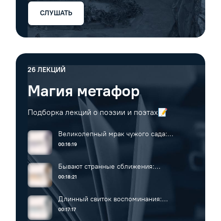
СЛУШАТЬ
26
ЛЕКЦИЙ
Магия метафор
Подборка лекций о поэзии и поэтах📝
Великолепный мрак чужого сада:
исповедь, стилизация, двойная оптика
00:16:19
Бывают странные сближения:
стихотворные повествования Пушкина и
00:18:21
внешнее время
Длинный свиток воспоминания:
словесная симметрия, малые загадки и
00:17:17
большая тайна