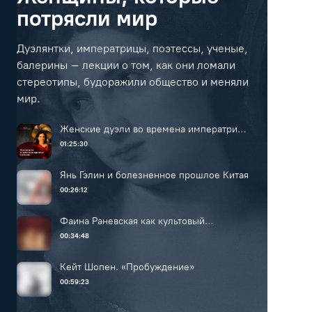
потрясли мир
Дуэлянтки, императрицы, поэтессы, ученые,
балерины – лекции о том, как они ломали
стереотипы, будоражили общество и меняли
мир.
Женские дуэли во времена императрицы
Екатерины II
01:25:30
Янь Гэлин и болезненное прошлое Китая
00:26:12
Фаина Раневская как культовый
персонаж
00:34:48
Кейт Шопен. «Пробуждение»
00:59:23