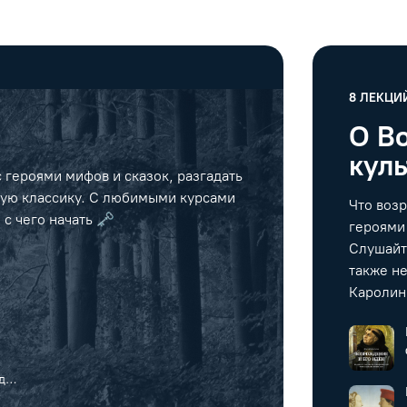
8
ЛЕКЦИ
О В
кул
 героями мифов и сказок, разгадать
скую классику. С любимыми курсами
Что возр
с чего начать 🗝️
героями
Слушайт
также н
Каролин
до