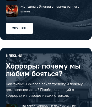
Женщина в Японии в период раннего
средневековья
00:10:08
СЛУШАТЬ
6
ЛЕКЦИЙ
Хорроры: почему мы
любим бояться?
Как фильмы ужасов лечат тревогу и почему
дом опаснее леса? Подборка лекций о
хоррорах и природе наших страхов.
Что такое хорроры и почему мы их