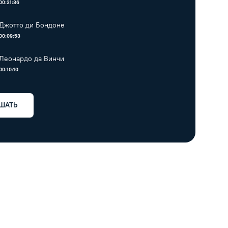
00:31:36
Джотто ди Бондоне
00:09:53
Леонардо да Винчи
00:10:10
ШАТЬ