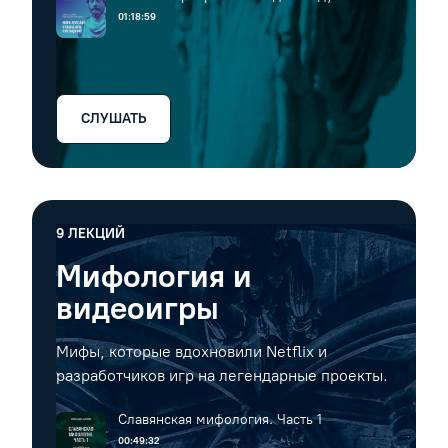
это жалость к самому себе» / Марк
01:18:59
Аврелий: суицид или стоицизм?
СЛУШАТЬ
9
ЛЕКЦИЙ
Мифология и
видеоигры
Мифы, которые вдохновили Netflix и
разработчиков игр на легендарные проекты.
Славянская мифология. Часть 1
00:49:32