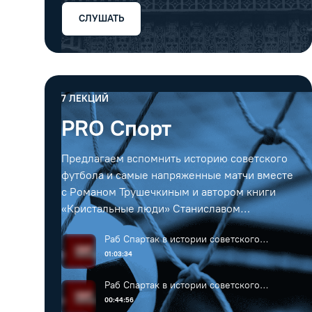
СЛУШАТЬ
7
ЛЕКЦИЙ
PRO Спорт
Предлагаем вспомнить историю советского
футбола и самые напряженные матчи вместе
с Романом Трушечкиным и автором книги
«Кристальные люди» Станиславом
Гридасовым ⚽️
Раб Спартак в истории советского
спорта. Часть 1.
01:03:34
Раб Спартак в истории советского
спорта. Часть 2.
00:44:56