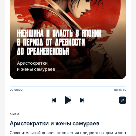
00:00:00
00:14:40
Увелич
x1
Предыдущая лекция
Следующая лекция
Воспроизведение/Пауза
6 ИЗ 6
Аристократки и жены самураев
Сравнительный анализ положения придворных дам и жен