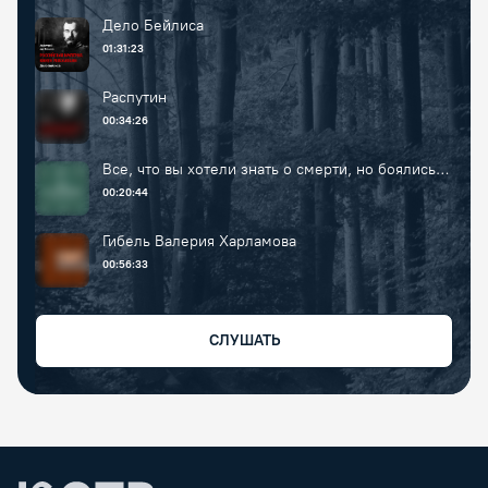
Дело Бейлиса
01:31:23
Распутин
00:34:26
Все, что вы хотели знать о смерти, но боялись
спросить
00:20:44
Гибель Валерия Харламова
00:56:33
СЛУШАТЬ