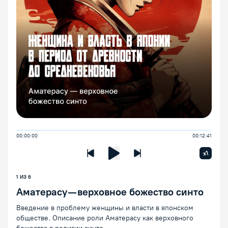
00:00:00
00:12:41
Увелич
x1
Предыдущая лекция
Следующая лекция
Воспроизведение/Пауза
1 ИЗ 6
Аматерасу — верховное божество синто
Введение в проблему женщины и власти в японском
обществе. Описание роли Аматерасу как верховного