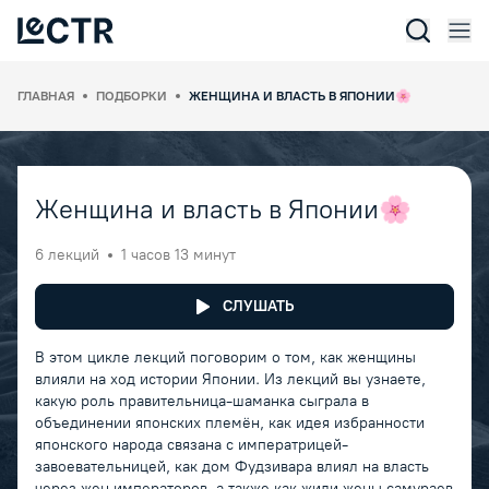
Отк
Lectr Service
ГЛАВНАЯ
ПОДБОРКИ
ЖЕНЩИНА И ВЛАСТЬ В ЯПОНИИ🌸
Женщина и власть в Японии🌸
6 лекций
1 часов 13 минут
СЛУШАТЬ
В этом цикле лекций поговорим о том, как женщины
влияли на ход истории Японии. Из лекций вы узнаете,
какую роль правительница-шаманка сыграла в
объединении японских племён, как идея избранности
японского народа связана с императрицей-
завоевательницей, как дом Фудзивара влиял на власть
через жен императоров, а также как жили жены самураев