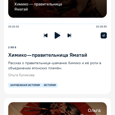
00:00:00
00:09:55
Увелич
x1
Предыдущая лекция
Следующая лекция
Воспроизведение/Пауза
2 ИЗ 6
Химико — правительница Яматай
Рассказ о правительнице-шаманке Химико и её роли в
объединении японских племён.
Ольга Куликова
ЗАРУБЕЖНАЯ ИСТОРИЯ
ИСТОРИЯ