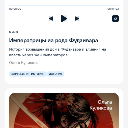
00:00:00
00:14:03
Увелич
x1
Предыдущая лекция
Следующая лекция
Воспроизведение/Пауза
5 ИЗ 6
Императрицы из рода Фудзивара
История возвышения дома Фудзивара и влияния на
власть через жен императоров.
Ольга Куликова
ЗАРУБЕЖНАЯ ИСТОРИЯ
ИСТОРИЯ