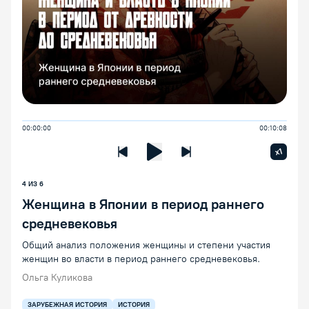
00:00:00
00:10:08
Увелич
x1
Предыдущая лекция
Следующая лекция
Воспроизведение/Пауза
4 ИЗ 6
Женщина в Японии в период раннего
средневековья
Общий анализ положения женщины и степени участия
женщин во власти в период раннего средневековья.
Ольга Куликова
ЗАРУБЕЖНАЯ ИСТОРИЯ
ИСТОРИЯ