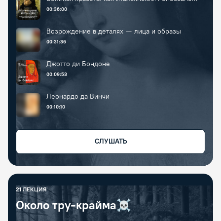
изменил мир
00:36:00
Возрождение в деталях — лица и образы
00:31:36
Джотто ди Бондоне
00:09:53
Леонардо да Винчи
00:10:10
СЛУШАТЬ
21
ЛЕКЦИЯ
Около тру-крайма☠️