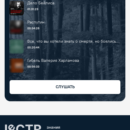
Дело Бейлиса
01:31:23
Распутин
00:34:26
Все, что вы хотели знать о смерти, но боялись
спросить
00:20:44
Гибель Валерия Харламова
00:56:33
СЛУШАТЬ