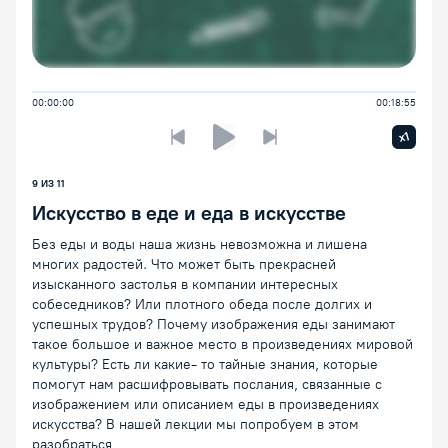
00:00:00
00:18:55
Увелич
x1
Предыдущая лекция
Следующая лекция
Воспроизведение/Пауза
9 ИЗ 11
Искусство в еде и еда в искусстве
Без еды и воды наша жизнь невозможна и лишена
многих радостей. Что может быть прекрасней
изысканного застолья в компании интересных
собеседников? Или плотного обеда после долгих и
успешных трудов? Почему изображения еды занимают
такое большое и важное место в произведениях мировой
культуры? Есть ли какие- то тайные знания, которые
помогут нам расшифровывать послания, связанные с
изображением или описанием еды в произведениях
искусства? В нашей лекции мы попробуем в этом
разобраться