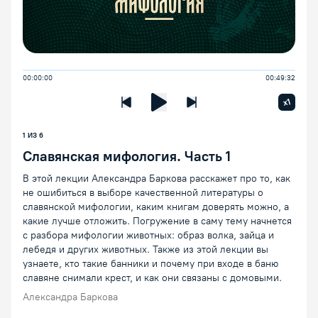
00:00:00
00:49:32
Увелич
x1
Предыдущая лекция
Следующая лекция
Воспроизведение/Пауза
1 ИЗ 6
Славянская мифология. Часть 1
В этой лекции Александра Баркова расскажет про то, как
не ошибиться в выборе качественной литературы о
славянской мифологии, каким книгам доверять можно, а
какие лучше отложить. Погружение в саму тему начнется
с разбора мифологии животных: образ волка, зайца и
лебедя и других животных. Также из этой лекции вы
узнаете, кто такие банники и почему при входе в баню
славяне снимали крест, и как они связаны с домовыми.
Александра Баркова