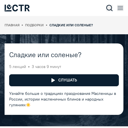
Отк
Lectr Service
ГЛАВНАЯ
ПОДБОРКИ
СЛАДКИЕ ИЛИ СОЛЕНЫЕ?
Сладкие или соленые?
5 лекций
3 часов 9 минут
СЛУШАТЬ
Узнайте больше о традициях празднования Масленицы в
России, истории масленичных блинов и народных
гуляниях☀️