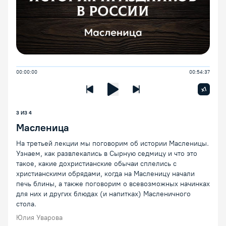
00:00:00
00:54:37
Увелич
x1
Предыдущая лекция
Следующая лекция
Воспроизведение/Пауза
3 ИЗ 4
Масленица
На третьей лекции мы поговорим об истории Масленицы.
Узнаем, как развлекались в Сырную седмицу и что это
такое, какие дохристианские обычаи сплелись с
христианскими обрядами, когда на Масленицу начали
печь блины, а также поговорим о всевозможных начинках
для них и других блюдах (и напитках) Масленичного
стола.
Юлия Уварова