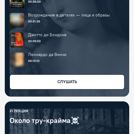
00:36:00
Возрождение в деталях — лица и образы
00:31:36
Джотто ди Бондоне
00:09:53
Леонардо да Винчи
00:10:10
СЛУШАТЬ
21
ЛЕКЦИЯ
Около тру-крайма☠️