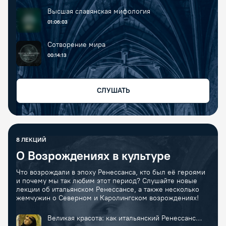
Высшая славянская мифология
01:06:03
Сотворение мира
00:14:13
СЛУШАТЬ
8
ЛЕКЦИЙ
О Возрождениях в культуре
Что возрождали в эпоху Ренессанса, кто был её героями
и почему мы так любим этот период? Слушайте новые
лекции об итальянском Ренессансе, а также несколько
жемчужин о Северном и Каролингском возрождениях!
Великая красота: как итальянский Ренессанс
изменил мир