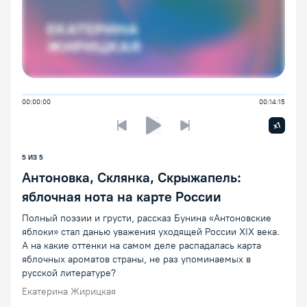
00:00:00
00:14:15
Увелич
x1
Предыдущая лекция
Следующая лекция
Воспроизведение/Пауза
5 ИЗ 5
Антоновка, Склянка, Скрыжапель:
яблочная нота на карте России
Полный поэзии и грусти, рассказ Бунина «Антоновские
яблоки» стал данью уважения уходящей России XIX века.
А на какие оттенки на самом деле распадалась карта
яблочных ароматов страны, не раз упоминаемых в
русской литературе?
Екатерина Жирицкая