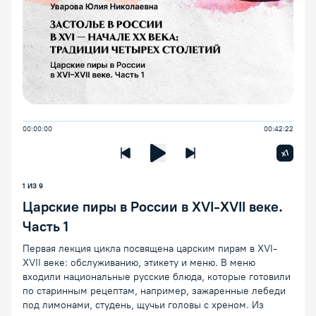
00:00:00
00:42:22
Увелич
x1
Предыдущая лекция
Следующая лекция
Воспроизведение/Пауза
1 ИЗ 9
Царские пиры в России в XVI-XVII веке.
Часть 1
Первая лекция цикла посвящена царским пирам в XVI-
XVII веке: обслуживанию, этикету и меню. В меню
входили национальные русские блюда, которые готовили
по старинным рецептам, например, зажаренные лебеди
под лимонами, студень, щучьи головы с хреном. Из