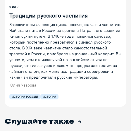
Воспроизведение/Пауза
9 ИЗ 9
Традиции русского чаепития
Заключительная лекция цикла посвящена чаю и чаепитию.
Чай стали пить в России во времена Петра I, его везли из
Китая сухим путем. В 1740-е годы появился самовар,
который постепенно превратился в символ русского
стола. В XIX веке чаепитие стало самостоятельной
трапезой в России, приобрело национальный колорит. Вы
узнаете, чем отличался чай по-английски от чая по-
русски, что из закусок и лакомств предлагали гостям за
чайным столом, как менялись традиции сервировки и
какие чаи предпочитали русские императоры.
Юлия Уварова
ИСТОРИЯ РОССИИ
ИСТОРИЯ
Слушайте также