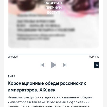
ОФОРМИТЕ
ПРЕМИУМ
ДОСТУП
00:00:00
00:44:40
Увелич
x1
Предыдущая лекция
Следующая лекция
Воспроизведение/Пауза
4 ИЗ 9
Коронационные обеды российских
императоров. XIX век
Четвертая лекция посвящена коронационным обедам
императоров в XIX веке. В это время в оформлении
коронационных обедов появились новые элементы,