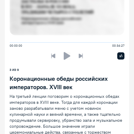
00:00:00
00:34:27
Увелич
x1
Предыдущая лекция
Следующая лекция
Воспроизведение/Пауза
3 ИЗ 9
Коронационные обеды российских
императоров. XVIII век
На третьей лекции поговорим о коронационных обедах
императоров в XVIII веке. Тогда для каждой коронации
заново разрабатывали меню с учетом новинок
кулинарной науки и веяний времени, а также тщательно
продумывали сервировку, убранство зала и музыкальное
сопровождение. Большое значение играли
церемониальные действа, связанные с торжеством