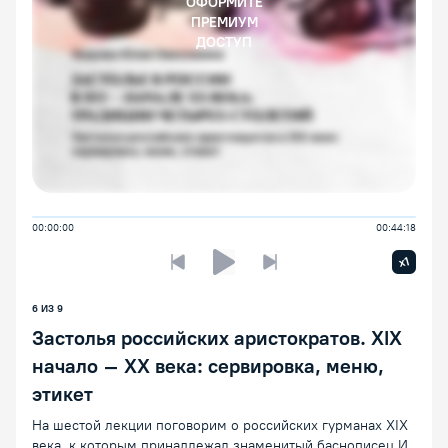
ОФОРМИТЕ
ПРЕМИУМ
ДОСТУП
00:00:00
00:44:18
Увелич
x1
Предыдущая лекция
Следующая лекция
Воспроизведение/Пауза
6 ИЗ 9
Застолья российских аристократов. XIX
начало – XX века: сервировка, меню,
этикет
На шестой лекции поговорим о российских гурманах XIX
века, к которым принадлежал знаменитый баснописец И.