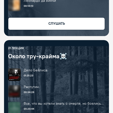
Леонардо да Винчи
00:10:10
СЛУШАТЬ
21
ЛЕКЦИЯ
Около тру-крайма☠️
Дело Бейлиса
01:31:23
Распутин
00:34:26
Все, что вы хотели знать о смерти, но боялись
спросить
00:20:44