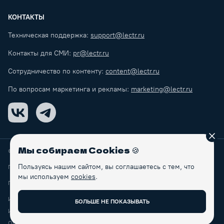
КОНТАКТЫ
Техническая поддержка:
support@lectr.ru
Контакты для СМИ:
pr@lectr.ru
Сотрудничество по контенту:
content@lectr.ru
По вопросам маркетинга и рекламы:
marketing@lectr.ru
VK
Telegram
Зак
Мы собираем Cookies
🍪
© Lectr
2026
Пользуясь нашим сайтом, вы соглашаетесь с тем, что
Правила обработки персональных данных
мы используем
cookies
.
Пользовательское соглашение
ИП Макаренков Б.С.
БОЛЬШЕ НЕ ПОКАЗЫВАТЬ
ИНН: 770465104285
ОГРНИП: 310774628700283