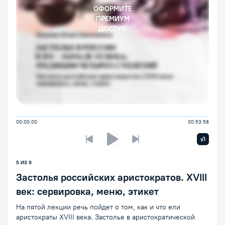
ОФОРМИТЕ
ПРЕМИУМ
ДОСТУП
00:00:00
00:53:58
Увелич
x1
Предыдущая лекция
Следующая лекция
Воспроизведение/Пауза
5 ИЗ 9
Застолья российских аристократов. XVIII
век: сервировка, меню, этикет
На пятой лекции речь пойдет о том, как и что ели
аристократы XVIII века. Застолье в аристократической