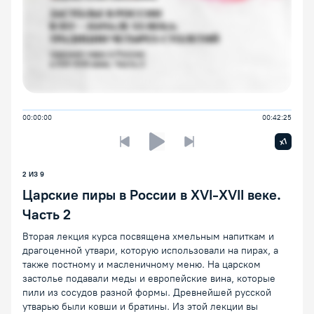
00:00:00
00:42:25
Увелич
x1
Предыдущая лекция
Следующая лекция
Воспроизведение/Пауза
2 ИЗ 9
Царские пиры в России в XVI-XVII веке.
Часть 2
Вторая лекция курса посвящена хмельным напиткам и
драгоценной утвари, которую использовали на пирах, а
также постному и масленичному меню. На царском
застолье подавали меды и европейские вина, которые
пили из сосудов разной формы. Древнейшей русской
утварью были ковши и братины. Из этой лекции вы