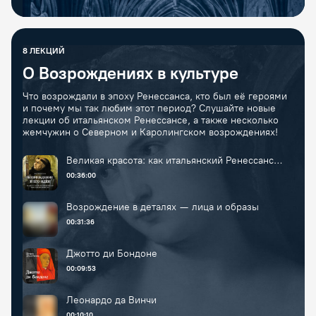
8
ЛЕКЦИЙ
О Возрождениях в культуре
Что возрождали в эпоху Ренессанса, кто был её героями
и почему мы так любим этот период? Слушайте новые
лекции об итальянском Ренессансе, а также несколько
жемчужин о Северном и Каролингском возрождениях!
Великая красота: как итальянский Ренессанс
изменил мир
00:36:00
Возрождение в деталях — лица и образы
00:31:36
Джотто ди Бондоне
00:09:53
Леонардо да Винчи
00:10:10