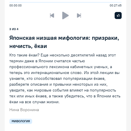
00:00:00
00:27:45
Увелич
x1
Предыдущая лекция
Следующая лекция
Воспроизведение/Пауза
3 ИЗ 4
Японская низшая мифология: призраки,
нечисть, ёкаи
Кто такие ёкаи? Еще несколько десятилетий назад этот
термин даже в Японии считался частью
профессионального лексикона кабинетных ученых, а
теперь это интернациональное слово. Из этой лекции вы
узнаете, кто способствовал популяризации ёкаев,
разберете описания и привычки некоторых из них,
увидите, как мировые события влияют на популярность
тех или иных ёкаев, а также убедитесь, что в Японии есть
ёкаи на все случаи жизни.
Нина Воронина
МИФОЛОГИЯ