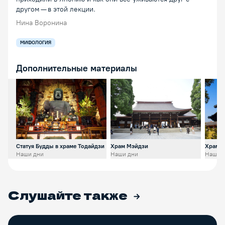
другом — в этой лекции.
Нина Воронина
МИФОЛОГИЯ
Дополнительные материалы
Открыть предпросмотр изображения
Открыть предпросмотр изобр
Откр
Статуя Будды в храме Тодайдзи
Храм Мэйдзи
Храм Т
Наши дни
Наши дни
Наши 
Слушайте также