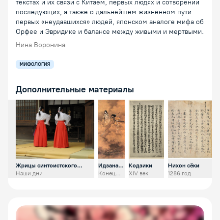
текстах и их связи с Китаем, первых людях и сотворении
последующих, а также о дальнейшем жизненном пути
первых «неудавшихся» людей, японском аналоге мифа об
Орфее и Эвридике и балансе между живыми и мертвыми.
Нина Воронина
МИФОЛОГИЯ
Дополнительные материалы
Открыть предпросмотр изображения
Открыть предпросмотр изображе
Открыть предпросмотр 
Открыть пред
Жрицы синтоистского
Идзанами
Кодзики
Нихон сёки
храма
и
Наши дни
Конец
XIV век
1286 год
Идзанаги
XIX века