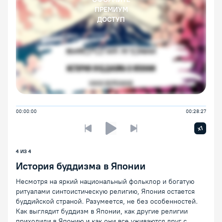
ПРЕМИУМ
ДОСТУП
00:00:00
00:28:27
Увелич
x1
Предыдущая лекция
Следующая лекция
Воспроизведение/Пауза
4 ИЗ 4
История буддизма в Японии
Несмотря на яркий национальный фольклор и богатую
ритуалами синтоистическую религию, Япония остается
буддийской страной. Разумеется, не без особенностей.
Как выглядит буддизм в Японии, как другие религии
приходили в Японию и как они все уживаются друг с