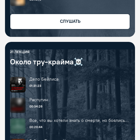
СЛУШАТЬ
21
ЛЕКЦИЯ
Около тру-крайма☠️
Дело Бейлиса
01:31:23
Распутин
00:34:26
Все, что вы хотели знать о смерти, но боялись
спросить
00:20:44