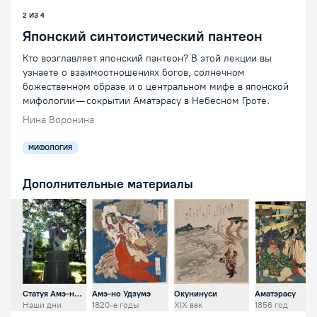
2 ИЗ 4
Японский синтоистический пантеон
Кто возглавляет японский пантеон? В этой лекции вы
узнаете о взаимоотношениях богов, солнечном
божественном образе и о центральном мифе в японской
мифологии — сокрытии Аматэрасу в Небесном Гроте.
Нина Воронина
МИФОЛОГИЯ
Дополнительные материалы
Открыть предпросмотр изображения
Открыть предпросмотр изображения
Открыть предпросмотр из
Открыть пр
Статуя Амэ-но
Амэ-но Удзумэ
Окунинуси
Аматэрасу
Удзумэ
Наши дни
1820-е годы
XIX век
1856 год