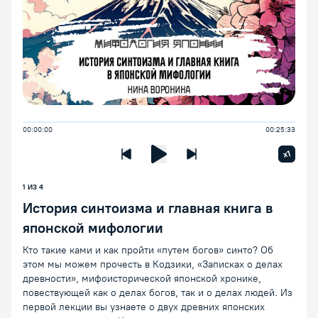
00:00:00
00:25:33
Увелич
x1
Предыдущая лекция
Следующая лекция
Воспроизведение/Пауза
1 ИЗ 4
История синтоизма и главная книга в
японской мифологии
Кто такие ками и как пройти «путем богов» синто? Об
этом мы можем прочесть в Кодзики, «Записках о делах
древности», мифоисторической японской хронике,
повествующей как о делах богов, так и о делах людей. Из
первой лекции вы узнаете о двух древних японских