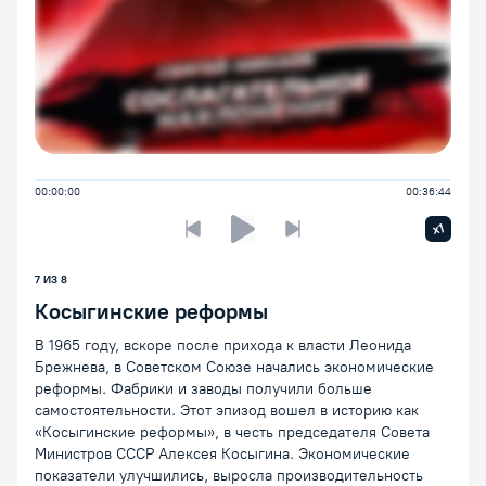
00:00:00
00:36:44
Увелич
x1
Предыдущая лекция
Следующая лекция
Воспроизведение/Пауза
7 ИЗ 8
Косыгинские реформы
В 1965 году, вскоре после прихода к власти Леонида
Брежнева, в Советском Союзе начались экономические
реформы. Фабрики и заводы получили больше
самостоятельности. Этот эпизод вошел в историю как
«Косыгинские реформы», в честь председателя Совета
Министров СССР Алексея Косыгина. Экономические
показатели улучшились, выросла производительность