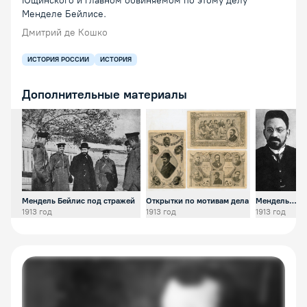
Ющинского и главном обвиняемом по этому делу
Менделе Бейлисе.
Дмитрий де Кошко
ИСТОРИЯ РОССИИ
ИСТОРИЯ
Дополнительные материалы
Открыть предпросмотр изображения
Открыть предпросмотр изобра
Открыть 
Мендель Бейлис под стражей
Открытки по мотивам дела
Мендель
Бейлис
1913 год
1913 год
1913 год