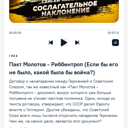
00:00:00
00:57:10
Увелич
x1
Предыдущая лекция
Следующая лекция
Воспроизведение/Пауза
1 ИЗ 8
Пакт Молотов - Риббентроп (Если бы его
не было, какой была бы война?)
Договор о ненападении между Германией и Советским
Союзом, так же известный как «Пакт Молотов -
Риббентроп» - документ, вокруг которого уже больше
полувека не утихает жесткая полемика. Одни, исходя из
текста договора, утверждают, что СССР делил Европу
вместе с Гитлером. Другие убеждены, что Советский
Союз всего лишь пытался отсрочить нападение Германии.
Чем же, на самом деле, является этот документ?