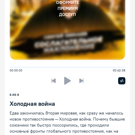
ОФОРМИТЕ
ПРЕМИУМ
ДОСТУП
00:00:00
00:42:08
Увелич
x1
Предыдущая лекция
Следующая лекция
Воспроизведение/Пауза
8 ИЗ 8
Холодная война
Едва закончилась Вторая мировая, как сразу же началось
новое противостояние — Холодная война. Почему бывшие
союзники так быстро поссорились, где проходили
основные фронты глобального противостояния, как на