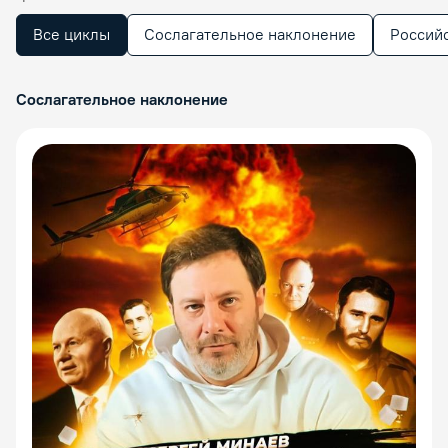
Все циклы
Сослагательное наклонение
Россий
Сослагательное наклонение