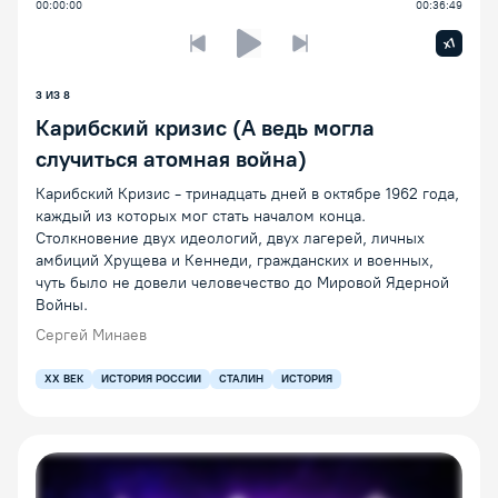
00:00:00
00:36:49
Увелич
x1
Предыдущая лекция
Следующая лекция
Воспроизведение/Пауза
3 ИЗ 8
Карибский кризис (А ведь могла
случиться атомная война)
Карибский Кризис - тринадцать дней в октябре 1962 года,
каждый из которых мог стать началом конца.
Столкновение двух идеологий, двух лагерей, личных
амбиций Хрущева и Кеннеди, гражданских и военных,
чуть было не довели человечество до Мировой Ядерной
Войны.
Сергей Минаев
XX ВЕК
ИСТОРИЯ РОССИИ
СТАЛИН
ИСТОРИЯ