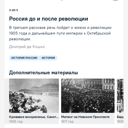
Предыдущая лекция
Следующая лекция
Воспроизведение/Пауза
3 ИЗ 5
Россия до и после революции
В третьем рассказе речь пойдет о жизни и революции
1905 года и дальнейшем пути империи к Октябрьской
революции.
Дмитрий де Кошко
ИСТОРИЯ РОССИИ
ИСТОРИЯ
Дополнительные материалы
Открыть предпросмотр изображения
Открыть предпросмотр изобра
Откр
Кровавое воскресенье, Санкт-
Митинг на Невском Проспекте
Баррик
Петербург
Нижни
1905 год
1917 год
1905 г