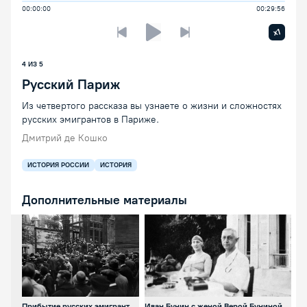
00:00:00
00:29:56
Увелич
x1
Предыдущая лекция
Следующая лекция
Воспроизведение/Пауза
4 ИЗ 5
Русский Париж
Из четвертого рассказа вы узнаете о жизни и сложностях
русских эмигрантов в Париже.
Дмитрий де Кошко
ИСТОРИЯ РОССИИ
ИСТОРИЯ
Дополнительные материалы
Открыть предпросмотр изображения
Открыть предпросмотр изобра
О
Прибытие русских эмигрантов
Иван Бунин с женой Верой Буниной
Ру