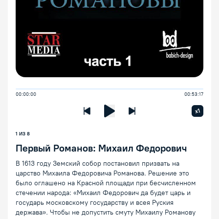
00:00:00
00:53:17
Увелич
x1
Предыдущая лекция
Следующая лекция
Воспроизведение/Пауза
1 ИЗ 8
Первый Романов: Михаил Федорович
В 1613 году Земский собор постановил призвать на
царство Михаила Федоровича Романова. Решение это
было оглашено на Красной площади при бесчисленном
стечении народа: «Михаил Федорович да будет царь и
государь московскому государству и всея Руския
держава». Чтобы не допустить смуту Михаилу Романову