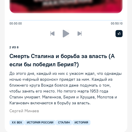
00:00:00
00:50:10
Увелич
x1
Предыдущая лекция
Следующая лекция
Воспроизведение/Пауза
2 ИЗ 8
Смерть Сталина и борьба за власть (А
если бы победил Берия?)
До этого дня, каждый из них с ужасом ждал, что однажды
ночью «чёрный воронок» приедет за ним. Каждый из
ближнего круга Вождя боялся даже подумать о том,
чтобы занять его место. Но пятого марта 1953 года
Сталин умирает. Маленков, Берия и Хрущев, Молотов и
Каганович включаются в борьбу за власть.
Сергей Минаев
XX ВЕК
ИСТОРИЯ РОССИИ
СТАЛИН
ИСТОРИЯ