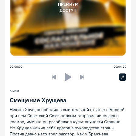
ПРЕМИУМ
ДОСТУП
00:00:00
00:44:29
Увелич
x1
Предыдущая лекция
Следующая лекция
Воспроизведение/Пауза
6 ИЗ 8
Смещение Хрущева
Никита Хрущев победил в смертельной схватке с Берией,
при нем Советский Союз первым отправил человека в
космос, именно он разоблачил культ личности Сталина.
Но Хрущев нажил себе врагов в руководстве страны.
Против давно него зрел заговор. Как у Брежнева