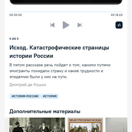
00:00:00
00:18:23
Увелич
x1
Предыдущая лекция
Следующая лекция
Воспроизведение/Пауза
5 ИЗ 5
Исход. Катастрофические страницы
истории России
В пятом рассказе речь пойдет о том, какими путями
эмигранты покидали страну и какие трудности и
эпидемии были у них на пути.
Дмитрий де Кошко
ИСТОРИЯ РОССИИ
ИСТОРИЯ
Дополнительные материалы
Открыть предпросмотр изображения
Открыть предпросмотр изоб
Открыть пр