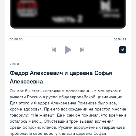
00:00:00
00:54:39
Увелич
x1
Предыдущая лекция
Следующая лекция
Воспроизведение/Пауза
2 ИЗ 8
Федор Алексеевич и царевна Софья
Алексеевна
Он мог бы стать настоящим просвещенным монархом и
вывести Россию в русло общеевропейской цивилизации.
Для этого у Федора Алексеевича Романова было все,
кроме здоровья. При его восхождении на престол многие
говорили: «Не жилец». Да и сам он понимал, что времени
осталось мало… Опустевший трон вызвал волнения
среди боярских кланов. Руками вооруженных гвардейцев
проложила себе дорогу к власти царевна Софья