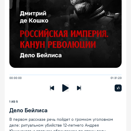
00:00:00
01:31:23
Увелич
x1
Предыдущая лекция
Следующая лекция
Воспроизведение/Пауза
1 ИЗ 5
Дело Бейлиса
В первом рассказе речь пойдет о громком уголовном
деле: ритуальном убийстве 12-летнего Андрея