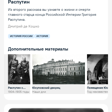
Распутин
Из второго рассказа вы узнаете о жизни и смерти
главного старца конца Российской Империи Григория
Распутина.
Дмитрий де Кошко
ИСТОРИЯ РОССИИ
ИСТОРИЯ
Дополнительные материалы
Открыть предпросмотр изображения
Открыть предпросмотр изображения
Открыть пре
Распутин с
Юсуповский дворец
Помещение Юсуп
генерал-
дворца
1904-1905 годы
Наши дни
Год неизвестен
майором
князем М.С.
Путятиным
(справа) и Д.Н.
Ломаном
(слева)