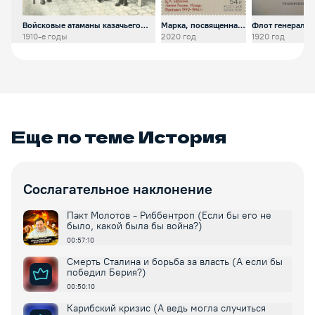
Войсковые атаманы казачьего
Марка, посвященная
Флот генерала 
войска
100-летию русского
проливе Босфо
1910-е годы
2020 год
1920 год
исхода
Еще по теме
История
Сослагательное наклонение
Пакт Молотов - Риббентроп (Если бы его не
было, какой была бы война?)
00:57:10
Смерть Сталина и борьба за власть (А если бы
победил Берия?)
00:50:10
Карибский кризис (А ведь могла случиться