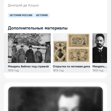
Дмитрий де Кошко
ИСТОРИЯ РОССИИ
ИСТОРИЯ
Дополнительные материалы
Открыть предпросмотр изображения
Открыть предпросмотр изобра
Открыть 
Мендель Бейлис под стражей
Открытки по мотивам дела
Мендель
Бейлис
1913 год
1913 год
1913 год