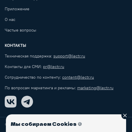
Приложение
О нас
Частые вопросы
КОНТАКТЫ
Техническая поддержка:
support@lectr.ru
Контакты для СМИ:
pr@lectr.ru
Сотрудничество по контенту:
content@lectr.ru
По вопросам маркетинга и рекламы:
marketing@lectr.ru
VK
Telegram
Зак
Мы собираем Cookies
🍪
© Lectr
2026