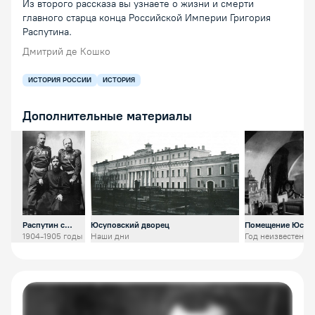
Из второго рассказа вы узнаете о жизни и смерти
главного старца конца Российской Империи Григория
Распутина.
Дмитрий де Кошко
ИСТОРИЯ РОССИИ
ИСТОРИЯ
Дополнительные материалы
Открыть предпросмотр изображения
Открыть предпросмотр изображения
Открыть пре
Распутин с
Юсуповский дворец
Помещение Юсуп
генерал-
дворца
1904-1905 годы
Наши дни
Год неизвестен
майором
князем М.С.
Путятиным
(справа) и Д.Н.
Ломаном
(слева)