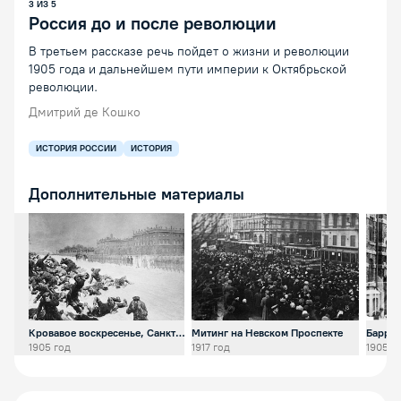
3
ИЗ
5
Россия до и после революции
В третьем рассказе речь пойдет о жизни и революции
1905 года и дальнейшем пути империи к Октябрьской
революции.
Дмитрий де Кошко
ИСТОРИЯ РОССИИ
ИСТОРИЯ
Дополнительные материалы
Открыть предпросмотр изображения
Открыть предпросмотр изобра
Откр
Кровавое воскресенье, Санкт-
Митинг на Невском Проспекте
Баррик
Петербург
Нижни
1905 год
1917 год
1905 г