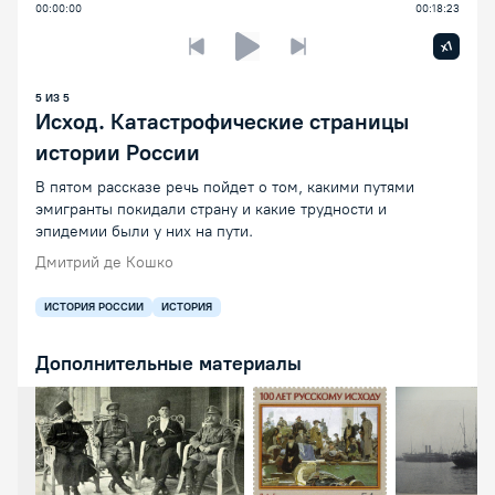
00:00:00
00:18:23
Увелич
x1
Предыдущая лекция
Следующая лекция
Воспроизведение/Пауза
5
ИЗ
5
Исход. Катастрофические страницы
истории России
В пятом рассказе речь пойдет о том, какими путями
эмигранты покидали страну и какие трудности и
эпидемии были у них на пути.
Дмитрий де Кошко
ИСТОРИЯ РОССИИ
ИСТОРИЯ
Дополнительные материалы
Открыть предпросмотр изображения
Открыть предпросмотр изоб
Открыть пр