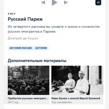
Увелич
x1
Предыдущая лекция
Следующая лекция
Воспроизведение/Пауза
4
ИЗ
5
Русский Париж
Из четвертого рассказа вы узнаете о жизни и сложностях
русских эмигрантов в Париже.
Дмитрий де Кошко
ИСТОРИЯ РОССИИ
ИСТОРИЯ
Дополнительные материалы
Открыть предпросмотр изображения
Открыть предпросмотр изобра
О
Прибытие русских эмигрантов
Иван Бунин с женой Верой Буниной
Ру
в Париж
1917 год
Год неизвестен
19