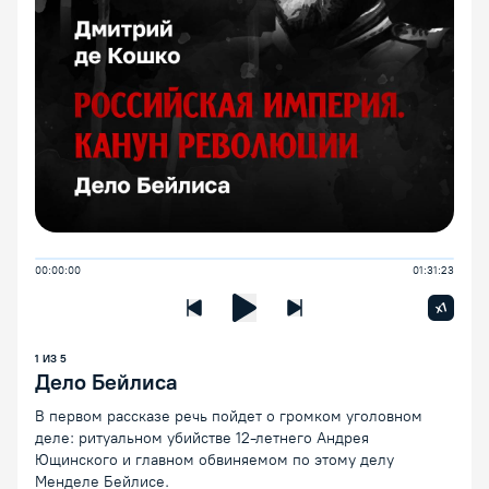
00:00:00
01:31:23
Увелич
x1
Предыдущая лекция
Следующая лекция
Воспроизведение/Пауза
1
ИЗ
5
Дело Бейлиса
В первом рассказе речь пойдет о громком уголовном
деле: ритуальном убийстве 12-летнего Андрея
Ющинского и главном обвиняемом по этому делу
Менделе Бейлисе.