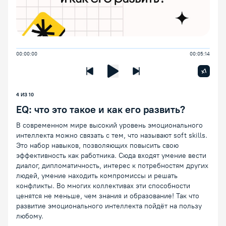
00:00:00
00:05:14
Увелич
x1
Предыдущая лекция
Следующая лекция
Воспроизведение/Пауза
4
ИЗ
10
EQ: что это такое и как его развить?
В современном мире высокий уровень эмоционального
интеллекта можно связать с тем, что называют soft skills.
Это набор навыков, позволяющих повысить свою
эффективность как работника. Сюда входят умение вести
диалог, дипломатичность, интерес к потребностям других
людей, умение находить компромиссы и решать
конфликты. Во многих коллективах эти способности
ценятся не меньше, чем знания и образование! Так что
развитие эмоционального интеллекта пойдёт на пользу
любому.