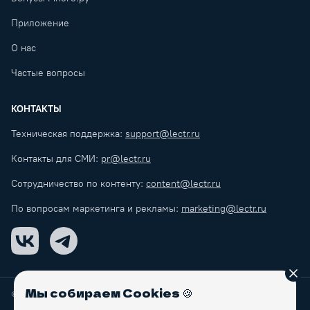
Приложение
О нас
Частые вопросы
КОНТАКТЫ
Техническая поддержка:
support@lectr.ru
Контакты для СМИ:
pr@lectr.ru
Сотрудничество по контенту:
content@lectr.ru
По вопросам маркетинга и рекламы:
marketing@lectr.ru
VK
Telegram
Зак
Мы собираем Cookies
🍪
© Lectr
2026