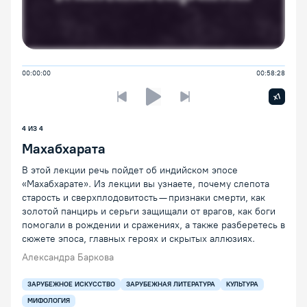
00:00:00
00:58:28
Увелич
x1
Предыдущая лекция
Следующая лекция
Воспроизведение/Пауза
4
ИЗ
4
Махабхарата
В этой лекции речь пойдет об индийском эпосе
«Махабхарате». Из лекции вы узнаете, почему слепота
старость и сверхплодовитость — признаки смерти, как
золотой панцирь и серьги защищали от врагов, как боги
помогали в рождении и сражениях, а также разберетесь в
сюжете эпоса, главных героях и скрытых аллюзиях.
Александра Баркова
ЗАРУБЕЖНОЕ ИСКУССТВО
ЗАРУБЕЖНАЯ ЛИТЕРАТУРА
КУЛЬТУРА
МИФОЛОГИЯ