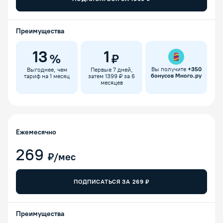
Преимущества
13
1
%
₽
Вы получите
+
350
Выгоднее, чем
Первые 7 дней,
бонусов Много.ру
тариф на 1 месяц
затем 1399 ₽ за 6
месяцев
Ежемесячно
269
₽/мес
ПОДПИСАТЬСЯ ЗА
269
₽
Преимущества