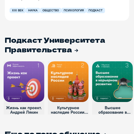
XXI ВЕК
НАУКА
ОБЩЕСТВО
ПСИХОЛОГИЯ
ПОДКАСТ
Подкаст Университета
Правительства
Жизнь как проект.
Культурное
Высшее
Андрей Лякин
наследие России.
образование в
Константин Вайсеро
карьерном
развитии. Алла
Попова
Еще по теме
обучение