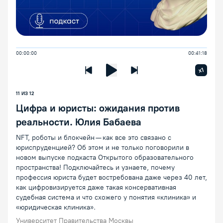
00:00:00
00:41:18
Увелич
x1
Предыдущая лекция
Следующая лекция
Воспроизведение/Пауза
11
ИЗ
12
Цифра и юристы: ожидания против
реальности. Юлия Бабаева
NFT, роботы и блокчейн — как все это связано с
юриспруденцией? Об этом и не только поговорили в
новом выпуске подкаста Открытого образовательного
пространства! Подключайтесь и узнаете, почему
профессия юриста будет востребована даже через 40 лет,
как цифровизируется даже такая консервативная
судебная система и что схожего у понятия «клиника» и
«юридическая клиника».
Университет Правительства Москвы