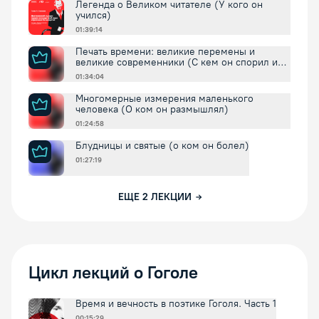
Легенда о Великом читателе (У кого он
учился)
01:39:14
Печать времени: великие перемены и
великие современники (С кем он спорил и
соглашался)
01:34:04
Многомерные измерения маленького
человека (О ком он размышлял)
01:24:58
Блудницы и святые (о ком он болел)
01:27:19
ЕЩЕ
2
ЛЕКЦИИ
Цикл лекций о Гоголе
Время и вечность в поэтике Гоголя. Часть 1
00:15:29