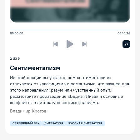
00:00:00
00:10:34
Увелич
x1
Предыдущая лекция
Следующая лекция
Воспроизведение/Пауза
2
ИЗ
9
Сентиментализм
Из этой лекции вы узнаете, чем сентиментализм
отличается от классицизма и романтизма, что важнее для
этого направления: разум или чувственный опыт,
рассмотрите произведение «Бедная Лиза» и основные
конфликты в литературе сентиментализма.
Владимир Кротов
СЕРЕБРЯНЫЙ ВЕК
ЛИТЕРАТУРА
РУССКАЯ ЛИТЕРАТУРА