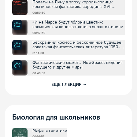
Полеты на Луну в эпоху короля-солнца:
космическая фантастика середины XVII
столетия
00:59:59
«И на Марсе будут яблони цвести»:
космическая кинофантастика эпохи оттепели
00:42:50
Бескрайний космос и бесконечное будущее:
советская фантастическая литература 1950-
1960х годов
01:14:00
Фантастические сюжеты NewSpace: видения
будущего и другие миры
00:43:53
ЕЩЕ
1
ЛЕКЦИЯ
Биология для школьников
Мифы в генетике
00:14:57