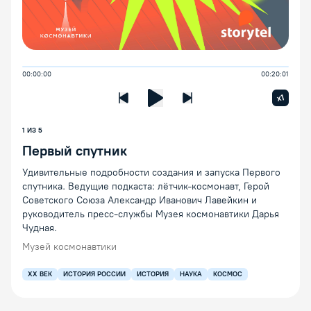
00:00:00
00:20:01
Увелич
x1
Предыдущая лекция
Следующая лекция
Воспроизведение/Пауза
1
ИЗ
5
Первый спутник
Удивительные подробности создания и запуска Первого
спутника. Ведущие подкаста: лётчик-космонавт, Герой
Советского Союза Александр Иванович Лавейкин и
руководитель пресс-службы Музея космонавтики Дарья
Чудная.
Музей космонавтики
XX ВЕК
ИСТОРИЯ РОССИИ
ИСТОРИЯ
НАУКА
КОСМОС