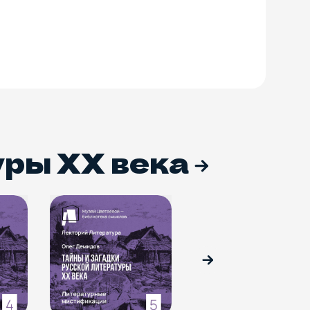
уры ХХ века
Вперед