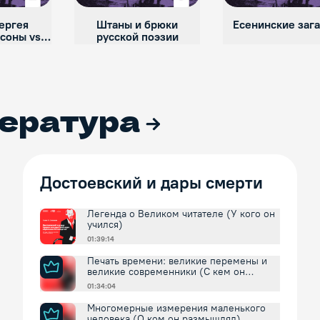
ергея
Штаны и брюки
Есенинские заг
асоны vs
русской поэзии
ты
ература
Достоевский и дары смерти
Легенда о Великом читателе (У кого он
учился)
01:39:14
Печать времени: великие перемены и
великие современники (С кем он
спорил и соглашался)
01:34:04
Многомерные измерения маленького
человека (О ком он размышлял)