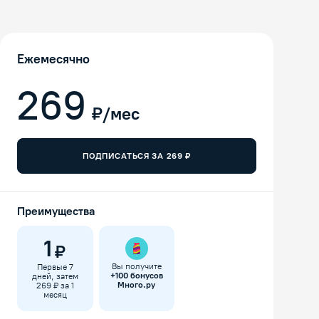
Ежемесячно
269
₽/мес
ПОДПИСАТЬСЯ ЗА
269
₽
Преимущества
1
₽
Вы получите
Первые 7
+
100
бонусов
дней, затем
Много.ру
269 ₽ за 1
месяц