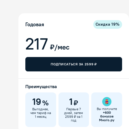
Годовая
Скидка
19
%
217
₽/мес
ПОДПИСАТЬСЯ ЗА
2599
₽
Преимущества
19
1
%
₽
Вы получите
Выгоднее,
Первые 7
+
600
чем тариф на
дней, затем
бонусов
1 месяц
2599 ₽ за 1
Много.ру
год