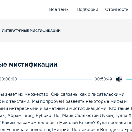
Все темы
Подборки
Стоимость
ЛИТЕРАТУРНЫЕ МИСТИФИКАЦИИ
ые мистификации
00:00:00
00:50:49
ичить скорость воспроизведения
ция
ая лекция
Включ
ение/Пауза
ы знает их множество! Они связаны как с писательскими
 и с текстами. Мы попробуем развеять некоторые мифы и
мыми интересными и заметными мистификациями. Кто такие 
ак, Абрам Терц, Рубоко Шо, Марк Саллюстий Лукан, Гулла Х
 Каким на самом деле был Николай Клюев? Куда пропали п
гея Есенина и повесть «Дмитрий Шостакович» Венедикта Ер