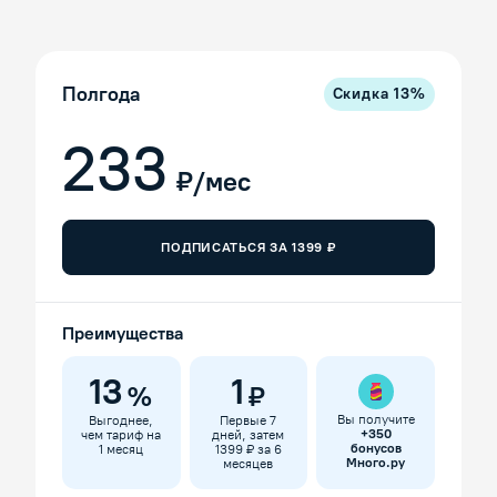
Полгода
Скидка
13
%
233
₽/мес
ПОДПИСАТЬСЯ ЗА
1399
₽
Преимущества
13
1
%
₽
Вы получите
Выгоднее,
Первые 7
+
350
чем тариф на
дней, затем
бонусов
1 месяц
1399 ₽ за 6
Много.ру
месяцев