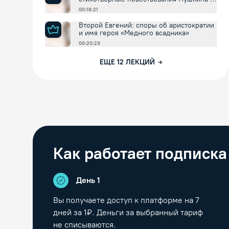
внешнее время
00:18:21
Второй Евгений: споры об аристократии
и имя героя «Медного всадника»
00:20:23
ЕЩЕ
12
ЛЕКЦИЙ
Как работает подписка
День 1
Вы получаете доступ к платформе на
7
дней за 1₽. Деньги за выбранный тариф
не списываются.