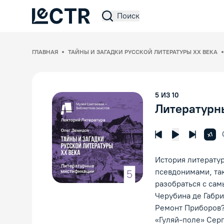
Поиск
Lectr Service
ГЛАВНАЯ
ТАЙНЫ И ЗАГАДКИ РУССКОЙ ЛИТЕРАТУРЫ ХХ ВЕКА
5
ИЗ
10
Литературн
Увел
x1
Предыдущая лек
Следующ
Воспроизвед
История литератур
псевдонимами, так
разобраться с са
Черубина де Габри
Ремонт Приборов?
«Гуляй-поле» Сер