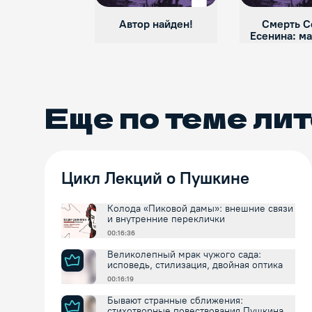
Автор найден!
Смерть С
Есенина: м
чекис
Еще по теме
лит
Цикл Лекций о Пушкине
Колода «Пиковой дамы»: внешние связи
и внутренние переклички
00:16:36
Великолепный мрак чужого сада:
исповедь, стилизация, двойная оптика
00:16:19
Бывают странные сближения:
стихотворные повествования Пушкина и