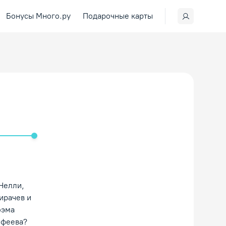
Бонусы Много.ру
Подарочные карты
ить/Выключить звук
Нелли,
ирачев и
оэма
офеева?