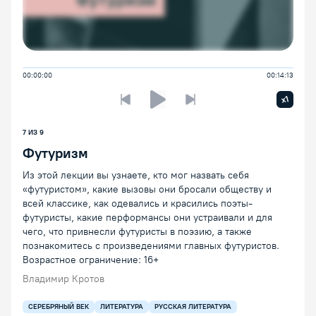
00:00:00
00:14:13
Увелич
x1
Предыдущая лекция
Следующая лекция
Воспроизведение/Пауза
7
ИЗ
9
Футуризм
Из этой лекции вы узнаете, кто мог назвать себя
«футуристом», какие вызовы они бросали обществу и
всей классике, как одевались и красились поэты-
футуристы, какие перформансы они устраивали и для
чего, что привнесли футуристы в поэзию, а также
познакомитесь с произведениями главных футуристов.
Возрастное ограничение: 16+
Владимир Кротов
СЕРЕБРЯНЫЙ ВЕК
ЛИТЕРАТУРА
РУССКАЯ ЛИТЕРАТУРА