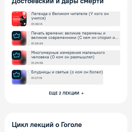
Достоевский и дары смерти
Легенда о Великом читателе (У кого он
учился)
01:39:14
Печать времени: великие перемены и
великие современники (С кем он спорил и
соглашался)
01:34:04
Многомерные измерения маленького
человека (О ком он размышлял)
01:24:58
Блудницы и святые (о ком он болел)
01:27:19
ЕЩЕ
2
ЛЕКЦИИ
Цикл лекций о Гоголе