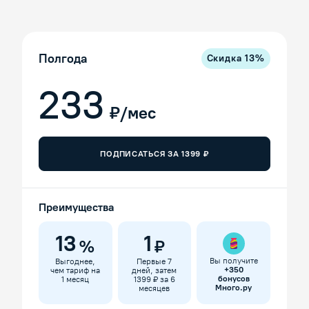
Полгода
Скидка
13
%
233
₽/мес
ПОДПИСАТЬСЯ ЗА
1399
₽
Преимущества
13
1
%
₽
Вы получите
Выгоднее,
Первые 7
+
350
чем тариф на
дней, затем
бонусов
1 месяц
1399 ₽ за 6
Много.ру
месяцев