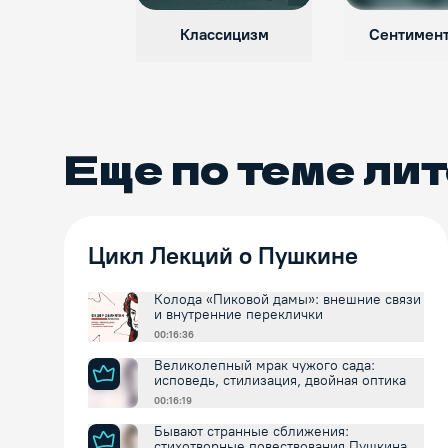
Классицизм
Сентимен
Еще по теме
лит
Цикл Лекций о Пушкине
Колода «Пиковой дамы»: внешние связи
и внутренние переклички
00:16:36
Великолепный мрак чужого сада:
исповедь, стилизация, двойная оптика
00:16:19
Бывают странные сближения:
стихотворные повествования Пушкина и