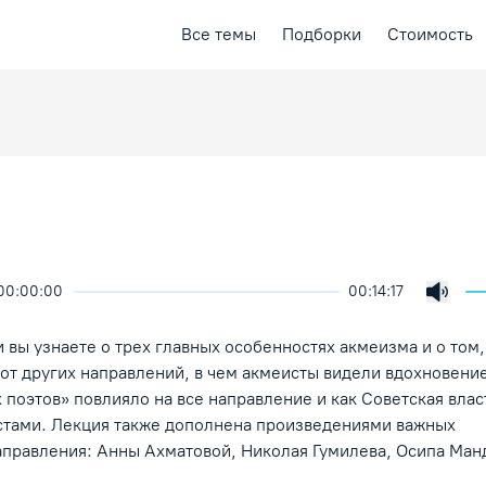
Все темы
Подборки
Стоимость
00:00:00
00:14:17
ичить скорость воспроизведения
ция
ая лекция
Включ
ение/Пауза
 вы узнаете о трех главных особенностях акмеизма и о том,
от других направлений, в чем акмеисты видели вдохновение
поэтов» повлияло на все направление и как Советская влас
стами. Лекция также дополнена произведениями важных
аправления: Анны Ахматовой, Николая Гумилева, Осипа Ма