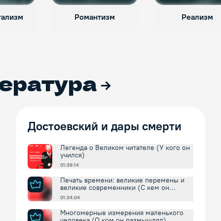
тализм
Романтизм
Реализм
ература
Достоевский и дары смерти
Легенда о Великом читателе (У кого он
учился)
01:39:14
Печать времени: великие перемены и
великие современники (С кем он
спорил и соглашался)
01:34:04
Многомерные измерения маленького
человека (О ком он размышлял)