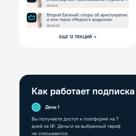
внешнее время
00:18:21
Второй Евгений: споры об аристократии
и имя героя «Медного всадника»
00:20:23
ЕЩЕ
12
ЛЕКЦИЙ
Как работает подписка
День 1
Вы получаете доступ к платформе на
7
дней за 1₽. Деньги за выбранный тариф
не списываются.