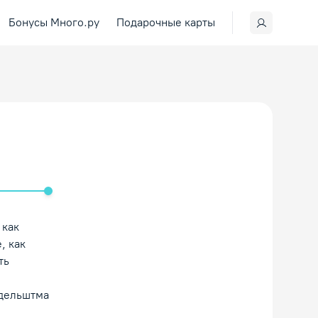
Бонусы Много.ру
Подарочные карты
ить/Выключить звук
 как
, как
ть
ндельштма