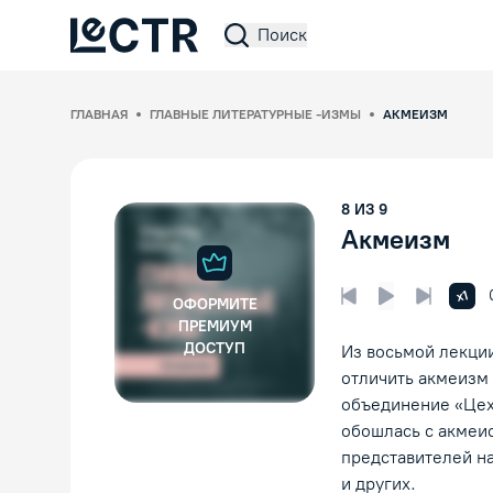
Поиск
Lectr Service
ГЛАВНАЯ
ГЛАВНЫЕ ЛИТЕРАТУРНЫЕ -ИЗМЫ
АКМЕИЗМ
8
ИЗ
9
Акмеизм
Увел
x1
ОФОРМИТЕ
Предыдущая лек
Следующ
Воспроизвед
ПРЕМИУМ
ДОСТУП
Из восьмой лекции
отличить акмеизм 
объединение «Цех 
обошлась с акмеи
представителей н
и других.