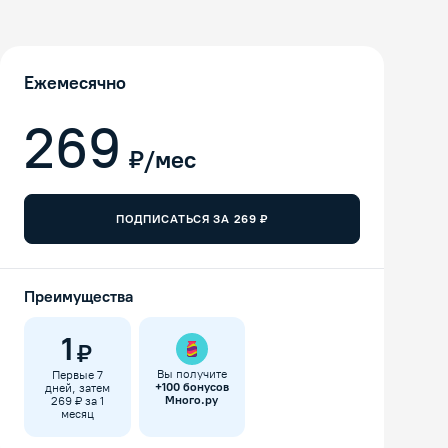
Ежемесячно
269
₽/мес
ПОДПИСАТЬСЯ ЗА
269
₽
Преимущества
1
₽
Вы получите
Первые 7
+
100
бонусов
дней, затем
Много.ру
269 ₽ за 1
месяц