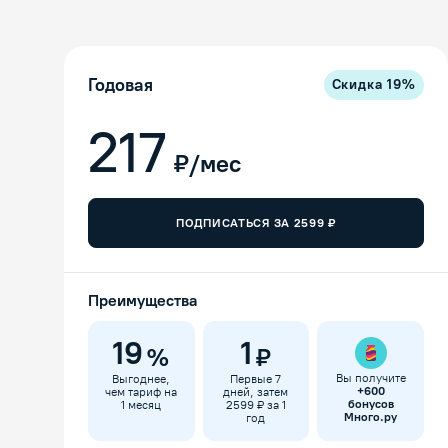
Годовая
Скидка
19
%
217
₽/мес
ПОДПИСАТЬСЯ ЗА
2599
₽
Преимущества
19
1
%
₽
Вы получите
Выгоднее,
Первые 7
+
600
чем тариф на
дней, затем
бонусов
1 месяц
2599 ₽ за 1
Много.ру
год