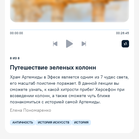
00:00:00
00:26:45
Увелич
x1
Предыдущая лекция
Следующая лекция
Воспроизведение/Пауза
8
ИЗ
8
Путешествие зеленых колонн
Храм Артемиды в Эфесе является одним из 7 чудес света,
его масштаб поистине поражает. В данной лекции вы
сможете узнать, к какой хитрости прибег Херсефон при
возведении колонн, а также сможете чуть ближе
познакомиться с историей самой Артемиды.
Елена Пономаренко
АНТИЧНОСТЬ
ИСТОРИЯ ИСКУССТВ
ИСТОРИЯ