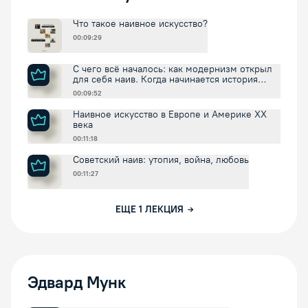
Что такое наивное искусство?
00:09:29
С чего всё началось: как модернизм открыл
для себя наив. Когда начинается история
наива?
00:09:52
Наивное искусство в Европе и Америке XX
века
00:11:18
Советский наив: утопия, война, любовь
00:11:27
ЕЩЕ
1
ЛЕКЦИЯ
Эдвард Мунк