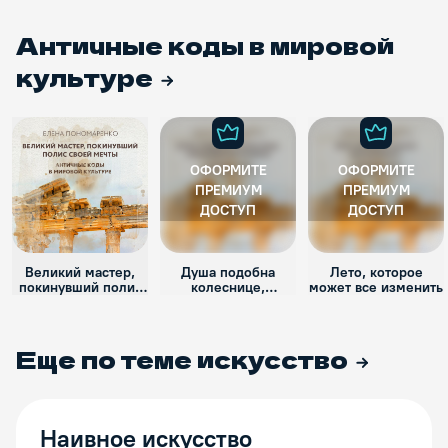
Античные коды в мировой
культуре
ОФОРМИТЕ
ОФОРМИТЕ
ПРЕМИУМ
ПРЕМИУМ
ДОСТУП
ДОСТУП
Великий мастер,
Душа подобна
Лето, которое
покинувший полис
колеснице,
может все изменить
своей мечты
управляемой
конями — Разумом
и Сердцем
Еще по теме
искусство
Наивное искусство