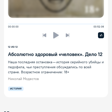
00:00:00
00:52:06
Увелич
x1
Предыдущая лекция
Следующая лекция
Воспроизведение/Пауза
12
ИЗ
12
Абсолютно здоровый «человек». Дело 12
Наша последняя остановка — история серийного убийцы и
педофила, чьи преступления обсуждались по всей
стране. Возрастное ограничение: 18+
Николай Модестов
ИСТОРИЯ