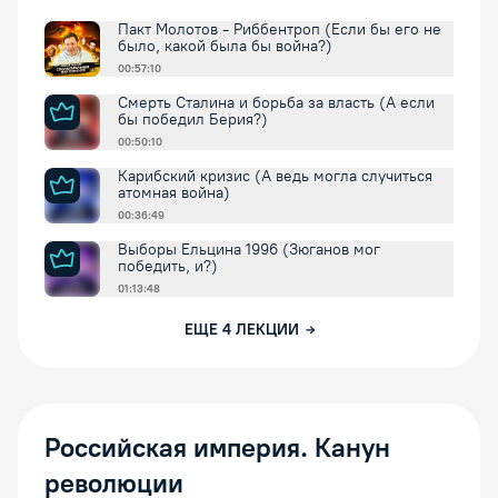
Пакт Молотов - Риббентроп (Если бы его не
было, какой была бы война?)
00:57:10
Смерть Сталина и борьба за власть (А если
бы победил Берия?)
00:50:10
Карибский кризис (А ведь могла случиться
атомная война)
00:36:49
Выборы Ельцина 1996 (Зюганов мог
победить, и?)
01:13:48
ЕЩЕ
4
ЛЕКЦИИ
Российская империя. Канун
революции