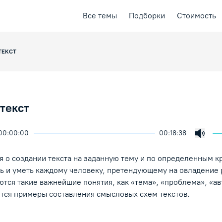
Все темы
Подборки
Стоимость
ТЕКСТ
 текст
00:00:00
00:18:38
ичить скорость воспроизведения
ция
ая лекция
Включ
ение/Пауза
я о создании текста на заданную тему и по определенным к
ть и уметь каждому человеку, претендующему на овладение
тся такие важнейшие понятия, как «тема», «проблема», «ав
ятся примеры составления смысловых схем текстов.