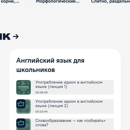
 корни,
Морфологический
Слитно, раздельн
ксы
принцип в русском
через дефис
правописании
ык
Английский язык для
школьников
Употребление идиом в английском
языке (лекция 1)
00:08:49
Употребление идиом в английском
языке (лекция 2)
00:20:44
Словообразование – как «собирать»
слова?