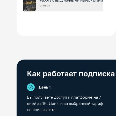
Работа с выдуманными материалами
01:58:34
Как работает подписка
День 1
Вы получаете доступ к платформе на
7
дней за 1₽. Деньги за выбранный тариф
не списываются.