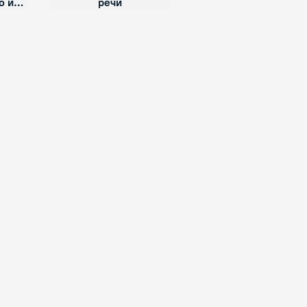
о или
речи
речь