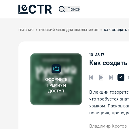
Поиск
Lectr Service
ГЛАВНАЯ
РУССКИЙ ЯЗЫК ДЛЯ ШКОЛЬНИКОВ
КАК СОЗДАТЬ 
10
ИЗ
17
Как создать
Увел
x1
ОФОРМИТЕ
Предыдущая лек
Следующ
Воспроизвед
ПРЕМИУМ
ДОСТУП
В лекции говоритс
что требуется зна
языком. Раскрываю
позиция», привод
Владимир Кротов