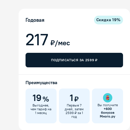
Годовая
Скидка
19
%
217
₽/мес
ПОДПИСАТЬСЯ ЗА
2599
₽
Преимущества
19
1
%
₽
Вы получите
Выгоднее,
Первые 7
+
600
чем тариф на
дней, затем
бонусов
1 месяц
2599 ₽ за 1
Много.ру
год