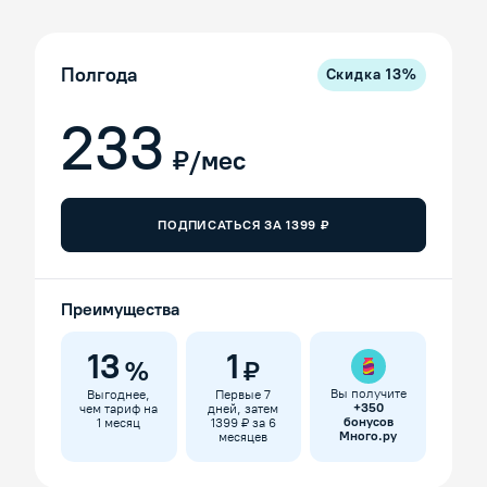
Полгода
Скидка
13
%
233
₽/мес
ПОДПИСАТЬСЯ ЗА
1399
₽
Преимущества
13
1
%
₽
Вы получите
Выгоднее,
Первые 7
+
350
чем тариф на
дней, затем
бонусов
1 месяц
1399 ₽ за 6
Много.ру
месяцев