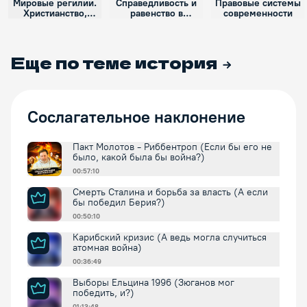
Мировые регилии.
Справедливость и
Правовые системы
Христианство,
равенство в
современности
ислам, буддизм
правоведении
Еще по теме
история
Сослагательное наклонение
Пакт Молотов - Риббентроп (Если бы его не
было, какой была бы война?)
00:57:10
Смерть Сталина и борьба за власть (А если
бы победил Берия?)
00:50:10
Карибский кризис (А ведь могла случиться
атомная война)
00:36:49
Выборы Ельцина 1996 (Зюганов мог
победить, и?)
01:13:48