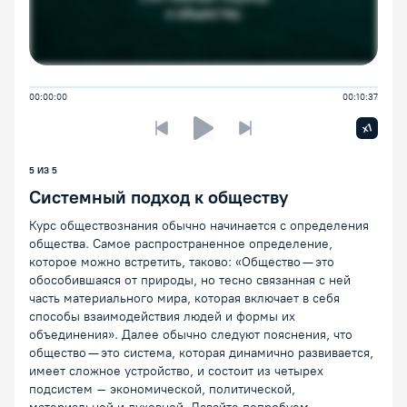
00:00:00
00:10:37
Увелич
x1
Предыдущая лекция
Следующая лекция
Воспроизведение/Пауза
5
ИЗ
5
Системный подход к обществу
Курс обществознания обычно начинается с определения
общества. Самое распространенное определение,
которое можно встретить, таково: «Общество — это
обособившаяся от природы, но тесно связанная с ней
часть материального мира, которая включает в себя
способы взаимодействия людей и формы их
объединения». Далее обычно следуют пояснения, что
общество — это система, которая динамично развивается,
имеет сложное устройство, и состоит из четырех
подсистем – экономической, политической,