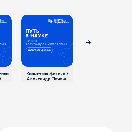
Вперед
слав
Квантовая физика /
Космология / Ольга
й
Александр Печень
Сажина