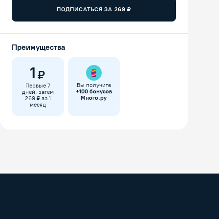
ПОДПИСАТЬСЯ ЗА
269
₽
Преимущества
1
₽
Вы получите
Первые 7
+
100
бонусов
дней, затем
Много.ру
269 ₽ за 1
месяц