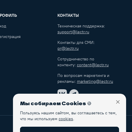
РОФИЛЬ
КОНТАКТЫ
ход
Техническая поддержка:
support@lectr.ru
егистрация
Контакты для СМИ:
pr@lectr.ru
Сотрудничество по
контенту:
content@lectr.ru
По вопросам маркетинга и
рекламы:
marketing@lectr.ru
VK
Telegram
Мы собираем Cookies
🍪
Закры
Пользуясь нашим сайтом, вы соглашаетесь с тем,
что мы используем
cookies
.