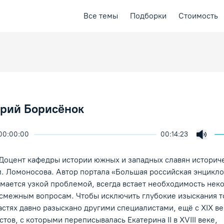
Все темы
Подборки
Стоимость
Юрий Борисёнок
00:00:00
00:14:23
ичить скорость воспроизведения
ция
ая лекция
Включ
ение/Пауза
Доцент кафедры истории южных и западных славян историч
м. Ломоносова. Автор портала «Большая российская энцикл
мается узкой проблемой, всегда встает необходимость нек
смежным вопросам. Чтобы исключить глубокие изыскания то
стях давно разыскано другими специалистами, ещё с XIX век
тов, с которыми переписывалась Екатерина II в XVIII веке,