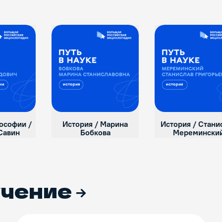
ософии /
История / Марина
История / Стани
Савин
Бобкова
Меремински
учение