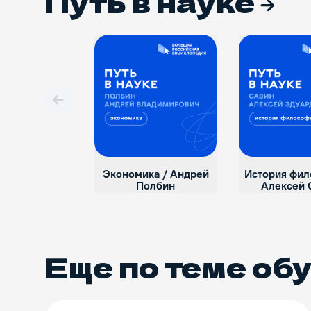
Путь в науке
Вперед
Экономика / Андрей
История фил
Полбин
Алексей 
Еще по теме
об