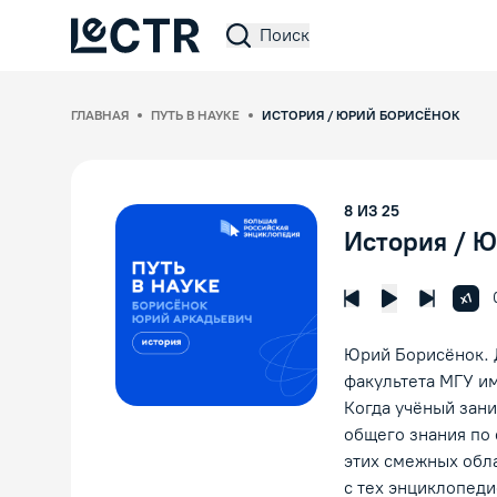
Поиск
Lectr Service
ГЛАВНАЯ
ПУТЬ В НАУКЕ
ИСТОРИЯ / ЮРИЙ БОРИСЁНОК
8
ИЗ
25
История / 
Увел
x1
Предыдущая лек
Следующ
Воспроизвед
Юрий Борисёнок. 
факультета МГУ и
Когда учёный зани
общего знания по 
этих смежных обла
с тех энциклопедис