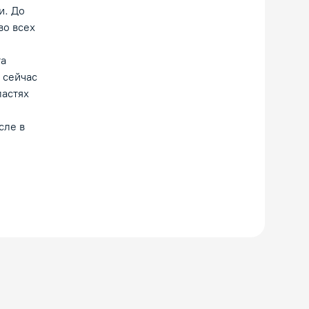
и. До
во всех
та
 сейчас
ластях
сле в