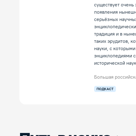
существует очень
появления нынешн
серьёзных научных
энциклопедические
традиция и в ныне
таких эрудитов, к
науки, с которыми
энциклопедиями се
исторической наук
Большая российск
ПОДКАСТ