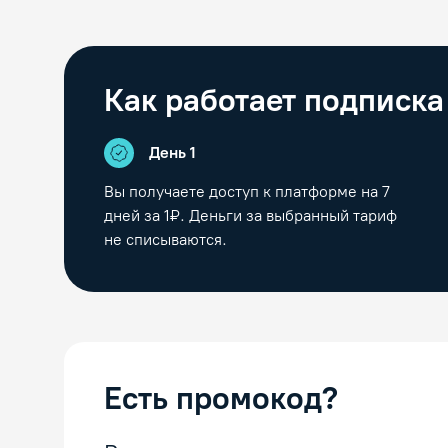
Как работает подписка
День 1
Вы получаете доступ к платформе на
7
дней за 1₽. Деньги за выбранный тариф
не списываются.
Есть промокод?