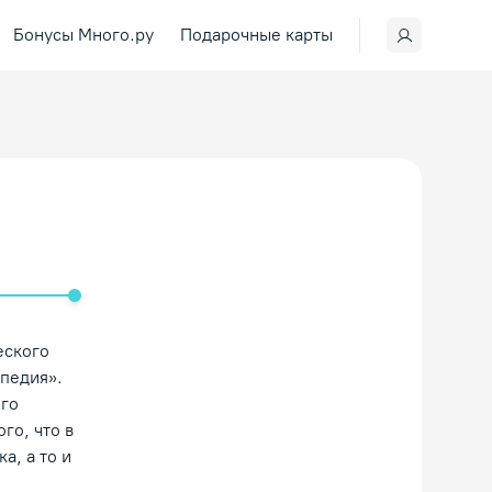
Бонусы Много.ру
Подарочные карты
ить/Выключить звук
еского
опедия».
ого
го, что в
а, а то и