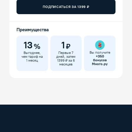
ПОДПИСАТЬСЯ ЗА
1399
₽
Преимущества
13
1
%
₽
Вы получите
Выгоднее,
Первые 7
+
350
чем тариф на
дней, затем
бонусов
1 месяц
1399 ₽ за 6
Много.ру
месяцев