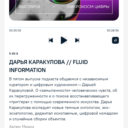
00:00:00
00:28:54
Увелич
x1
Предыдущая лекция
Следующая лекция
Воспроизведение/Пауза
5
ИЗ
8
ДАРЬЯ КАРАКУЛОВА // FLUID
INFORMATION
В пятом выпуске подкаста общаемся с независимым
куратором и цифровым художником — Дарьей
Каракуловой. О «замыленности» человеческих чувств, об
их перегруженности и о поиске восстанавливающего
«триггера» c помощью современного искусства. Дарья
Каракулова исследует новые темные онтологии, эко-
эсхатологию, диджитал ископаемые, цифровой номадизм
и случайные сборки объектов.
Артем Мороз