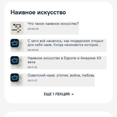
Наивное искусство
Что такое наивное искусство?
00:09:29
С чего всё началось: как модернизм открыл
для себя наив. Когда начинается история
наива?
00:09:52
Наивное искусство в Европе и Америке XX
века
00:11:18
Советский наив: утопия, война, любовь
00:11:27
ЕЩЕ
1
ЛЕКЦИЯ