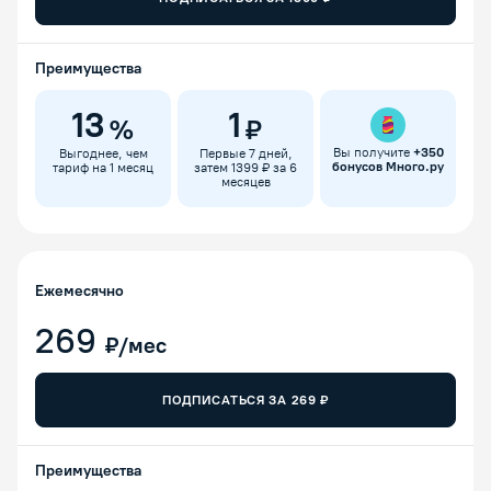
Преимущества
13
1
%
₽
Вы получите
+
350
Выгоднее, чем
Первые 7 дней,
бонусов Много.ру
тариф на 1 месяц
затем 1399 ₽ за 6
месяцев
Ежемесячно
269
₽/мес
ПОДПИСАТЬСЯ ЗА
269
₽
Преимущества