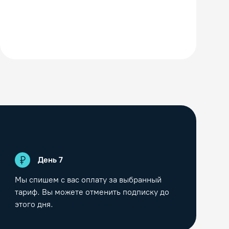
День
7
Мы спишем с вас оплату за выбранный
тариф. Вы можете отменить подписку до
этого дня.