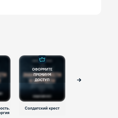
ОФОРМИТЕ
ОФОРМИТЕ
ПРЕМИУМ
ПРЕМИУМ
ДОСТУП
ДОСТУП
Вперед
ость.
Солдатский крест
Польза, честь и слава
оргия
Орден Святого
Владимира