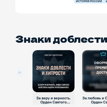
ИСТОРИЯ РОССИИ
Знаки доблести
ОФОРМ
ПРЕМИ
ДОСТ
Вперед
За веру и верность.
За любовь и О
Орден Святого
Орден С
апостола Андрея
Екатер