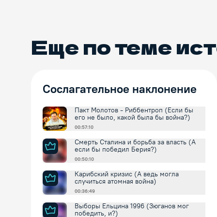
Первозванного
Еще по теме
ист
Сослагательное наклонение
Пакт Молотов - Риббентроп (Если бы
его не было, какой была бы война?)
00:57:10
Смерть Сталина и борьба за власть (А
если бы победил Берия?)
00:50:10
Карибский кризис (А ведь могла
случиться атомная война)
00:36:49
Выборы Ельцина 1996 (Зюганов мог
победить, и?)