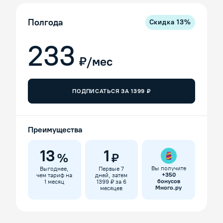
Полгода
Скидка
13
%
233
₽/мес
ПОДПИСАТЬСЯ ЗА
1399
₽
Преимущества
13
1
%
₽
Вы получите
Выгоднее,
Первые 7
+
350
чем тариф на
дней, затем
бонусов
1 месяц
1399 ₽ за 6
Много.ру
месяцев