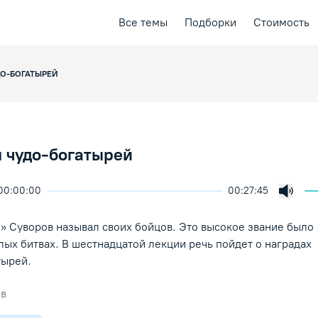
Все темы
Подборки
Стоимость
ДО-БОГАТЫРЕЙ
 чудо-богатырей
00:00:00
00:27:45
ичить скорость воспроизведения
ция
ая лекция
Включ
ение/Пауза
» Суворов называл своих бойцов. Это высокое звание было
лых битвах. В шестнадцатой лекции речь пойдет о наградах
тырей.
ев