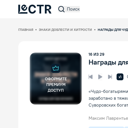
Поиск
Lectr Service
ГЛАВНАЯ
ЗНАКИ ДОБЛЕСТИ И ХИТРОСТИ
НАГРАДЫ ДЛЯ ЧУ
16
ИЗ
29
Награды для
Увел
x1
ОФОРМИТЕ
Предыдущая лек
Следующ
Воспроизвед
ПРЕМИУМ
ДОСТУП
«Чудо-богатырями
заработано в тяже
Суворовских бога
Максим Лавренть