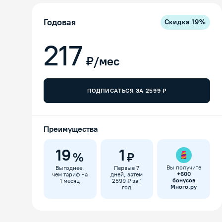
Годовая
Скидка
19
%
217
₽/мес
ПОДПИСАТЬСЯ ЗА
2599
₽
Преимущества
19
1
%
₽
Вы получите
Выгоднее,
Первые 7
+
600
чем тариф на
дней, затем
бонусов
1 месяц
2599 ₽ за 1
Много.ру
год