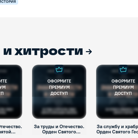
ИСТОРИЯ
 и хитрости
ИТЕ
ОФОРМИТЕ
ОФОРМИТЕ
УМ
ПРЕМИУМ
ПРЕМИУМ
УП
ДОСТУП
ДОСТУП
течество.
За труды и Отечество.
За службу и храбр
вятой
Орден Святого
Орден Святого Ге
ины
Александра Невского