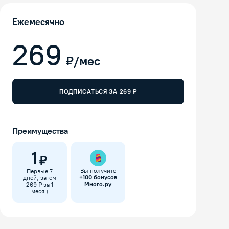
Ежемесячно
269
₽/мес
ПОДПИСАТЬСЯ ЗА
269
₽
Преимущества
1
₽
Вы получите
Первые 7
+
100
бонусов
дней, затем
Много.ру
269 ₽ за 1
месяц