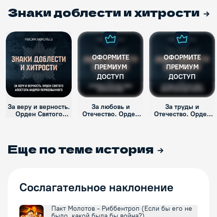
Знаки доблести и хитрости
ОФОРМИТЕ
ОФОРМИТЕ
ПРЕМИУМ
ПРЕМИУМ
ДОСТУП
ДОСТУП
За веру и верность.
За любовь и
За труды и
Орден Святого
Отечество. Орден
Отечество. Орден
апостола Андрея
Святой Екатерины
Святого Александра
Первозванного
Невского
Еще по теме
история
Сослагательное наклонение
Пакт Молотов - Риббентроп (Если бы его не
было, какой была бы война?)