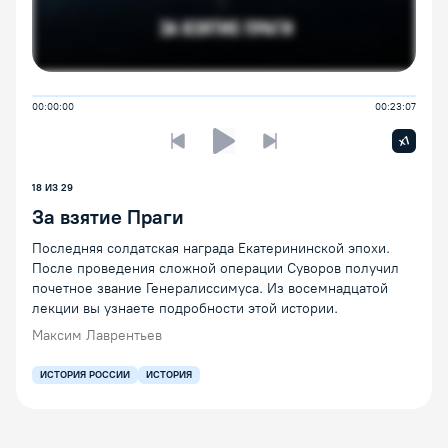
00:00:00
00:23:07
Увелич
x1
Предыдущая лекция
Следующая лекция
Воспроизведение/Пауза
18
ИЗ
29
За взятие Праги
Последняя солдатская награда Екатерининской эпохи.
После проведения сложной операции Суворов получил
почетное звание Генералиссимуса. Из восемнадцатой
лекции вы узнаете подробности этой истории.
Максим Лаврентьев
ИСТОРИЯ РОССИИ
ИСТОРИЯ