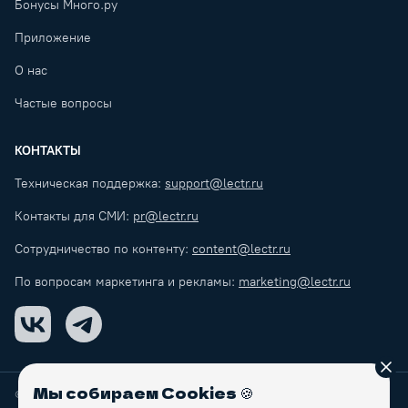
Бонусы Много.ру
Приложение
О нас
Частые вопросы
КОНТАКТЫ
Техническая поддержка:
support@lectr.ru
Контакты для СМИ:
pr@lectr.ru
Сотрудничество по контенту:
content@lectr.ru
По вопросам маркетинга и рекламы:
marketing@lectr.ru
VK
Telegram
Зак
Мы собираем Cookies
🍪
© Lectr
2026