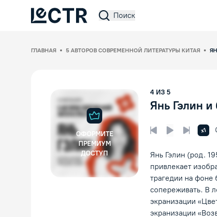
Поиск
Lectr Service
ГЛАВНАЯ
5 АВТОРОВ СОВРЕМЕННОЙ ЛИТЕРАТУРЫ КИТАЯ
ЯН
4
ИЗ
5
Янь Гэлин и
Увел
x1
ОФОРМИТЕ
Предыдущая лек
Следующ
Воспроизвед
ПРЕМИУМ
ДОСТУП
Янь Гэлин (род. 1
привлекает изобр
трагедии на фоне 
сопереживать. В л
экранизации «Цве
экранизации «Воз