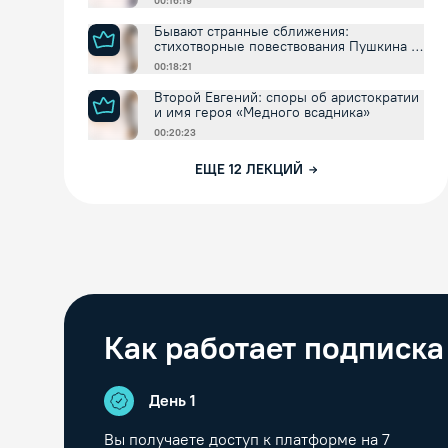
00:16:19
Бывают странные сближения:
стихотворные повествования Пушкина и
внешнее время
00:18:21
Второй Евгений: споры об аристократии
и имя героя «Медного всадника»
00:20:23
ЕЩЕ
12
ЛЕКЦИЙ
Как работает подписка
День 1
Вы получаете доступ к платформе на
7