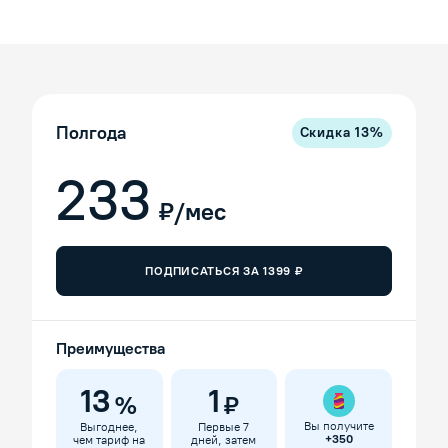
Полгода
Скидка
13
%
233
₽/мес
ПОДПИСАТЬСЯ ЗА
1399
₽
Преимущества
13
1
%
₽
Вы получите
Выгоднее,
Первые 7
+
350
чем тариф на
дней, затем