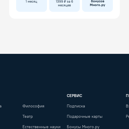
бонусов
1 месяц
1399 ₽ за 6
Много.ру
месяцев
СЕРВИС
П
а
Философия
Подписка
В
Театр
Подарочные карты
Р
Естественные науки
Бонусы Много.ру