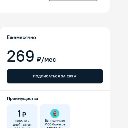
Ежемесячно
269
₽/мес
ПОДПИСАТЬСЯ ЗА
269
₽
Преимущества
1
₽
Вы получите
Первые 7
+
100
бонусов
дней, затем