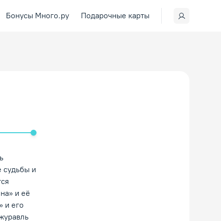
Бонусы Много.ру
Подарочные карты
ить/Выключить звук
ь
 судьбы и
тся
на» и её
 и его
 журавль