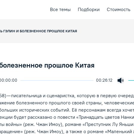
Все темы
Подборки
Стоимость
Ь ГЭЛИН И БОЛЕЗНЕННОЕ ПРОШЛОЕ КИТАЯ
 болезненное прошлое Китая
00:00:00
00:26:12
ичить скорость воспроизведения
ция
ая лекция
Включ
ение/Пауза
958) — писательница и сценаристка, которую в первую очеред
ажение болезненного прошлого своей страны, человеческие
больших исторических событий. Её персонажам всегда хоче
екции будет рассказано о повести «Тринадцать цветов Нанки
ты войны» (реж. Чжан Имоу), романе «Преступник Лу Яньши»
вращение» (реж. Чжан Имоу), а также о романе «Маленький