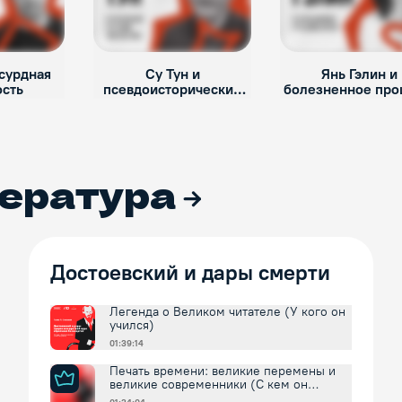
бсурдная
Су Тун и
Янь Гэлин и
ость
псевдоисторический
болезненное пр
нарратив
Китая
ература
Достоевский и дары смерти
Легенда о Великом читателе (У кого он
учился)
01:39:14
Печать времени: великие перемены и
великие современники (С кем он
спорил и соглашался)