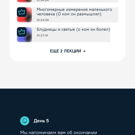
01:34:04
Многомерные измерения маленького
человека (О ком он размышлял)
01:24:58
Блудницы и святые (о ком он болел)
01:27:19
ЕЩЕ
2
ЛЕКЦИИ
День
5
Мы напоминаем вам об окончании