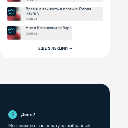
00:13:07
Время и вечность в поэтике Гоголя.
Часть 3
00:16:24
Нос в Казанском соборе
00:15:28
ЕЩЕ
3
ЛЕКЦИИ
День
7
Мы спишем с вас оплату за выбранный