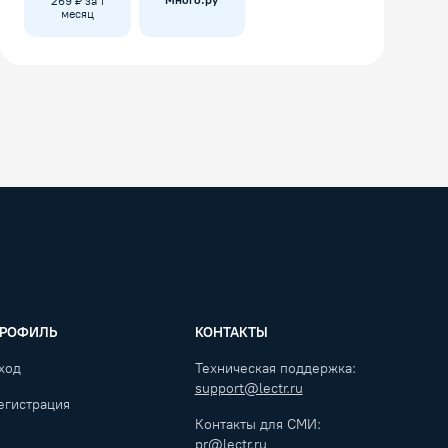
Много.ру
269 ₽ за 1
месяц
РОФИЛЬ
КОНТАКТЫ
ход
Техническая поддержка:
support@lectr.ru
егистрация
Контакты для СМИ:
pr@lectr.ru