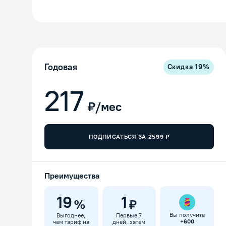
Годовая
Скидка
19
%
217
₽/мес
ПОДПИСАТЬСЯ ЗА
2599
₽
Преимущества
19
1
%
₽
Вы получите
Выгоднее,
Первые 7
+
600
чем тариф на
дней, затем