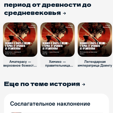
период от древности до
средневековья
Аматерасу —
Химико —
Легендарная
верховное божество
правительница
императрица Дзингу
синто
Яматай
Еще по теме
история
Сослагательное наклонение