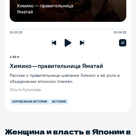
00:00:00
00:09:55
Увелич
x1
Предыдущая лекция
Следующая лекция
Воспроизведение/Пауза
2
ИЗ
6
Химико — правительница Яматай
Рассказ о правительнице-шаманке Химико и её роли в
объединении японских племён.
Ольга Куликова
ЗАРУБЕЖНАЯ ИСТОРИЯ
ИСТОРИЯ
Женщина и власть в Японии в