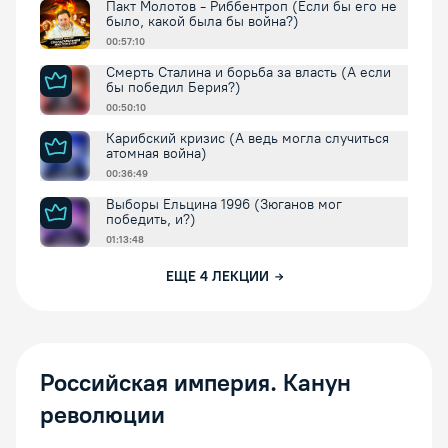
Пакт Молотов - Риббентроп (Если бы его не
было, какой была бы война?)
00:57:10
Смерть Сталина и борьба за власть (А если
бы победил Берия?)
00:50:10
Карибский кризис (А ведь могла случиться
атомная война)
00:36:49
Выборы Ельцина 1996 (Зюганов мог
победить, и?)
01:13:48
ЕЩЕ
4
ЛЕКЦИИ
Российская империя. Канун
революции