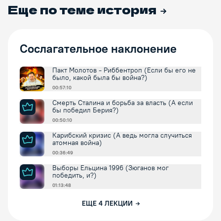
Еще по теме
история
Сослагательное наклонение
Пакт Молотов - Риббентроп (Если бы его не
было, какой была бы война?)
00:57:10
Смерть Сталина и борьба за власть (А если
бы победил Берия?)
00:50:10
Карибский кризис (А ведь могла случиться
атомная война)
00:36:49
Выборы Ельцина 1996 (Зюганов мог
победить, и?)
01:13:48
ЕЩЕ
4
ЛЕКЦИИ