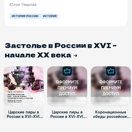
Юлия Уварова
ИСТОРИЯ РОССИИ
ИСТОРИЯ
Застолье в России в XVI –
начале ХХ века
ОФОРМИТЕ
ОФОРМИТЕ
ПРЕМИУМ
ПРЕМИУМ
ДОСТУП
ДОСТУП
Царские пиры в
Царские пиры в
Коронационные
России в XVI-XVII
России в XVI-XVII
обеды российских
веке. Часть 1
веке. Часть 2
императоров. XVIII
век