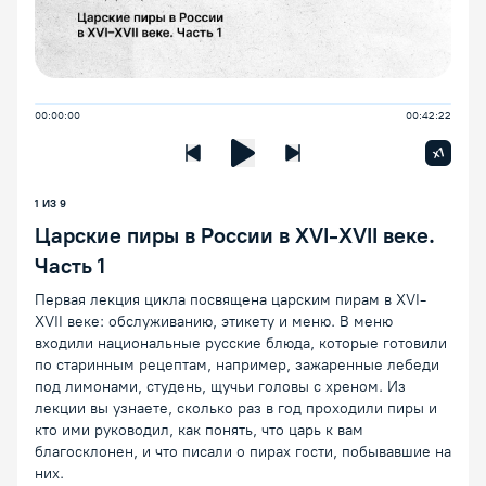
00:00:00
00:42:22
Увелич
x1
Предыдущая лекция
Следующая лекция
Воспроизведение/Пауза
1
ИЗ
9
Царские пиры в России в XVI-XVII веке.
Часть 1
Первая лекция цикла посвящена царским пирам в XVI-
XVII веке: обслуживанию, этикету и меню. В меню
входили национальные русские блюда, которые готовили
по старинным рецептам, например, зажаренные лебеди
под лимонами, студень, щучьи головы с хреном. Из
лекции вы узнаете, сколько раз в год проходили пиры и
кто ими руководил, как понять, что царь к вам
благосклонен, и что писали о пирах гости, побывавшие на
них.