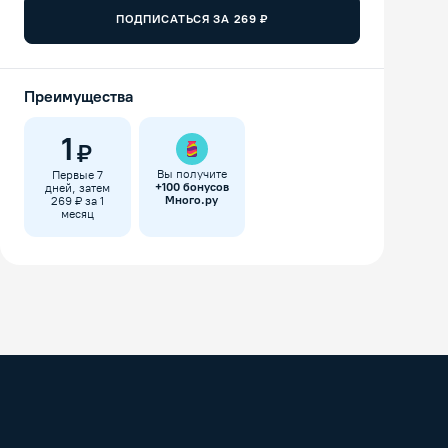
ПОДПИСАТЬСЯ ЗА
269
₽
Преимущества
1
₽
Вы получите
Первые 7
+
100
бонусов
дней, затем
Много.ру
269 ₽ за 1
месяц