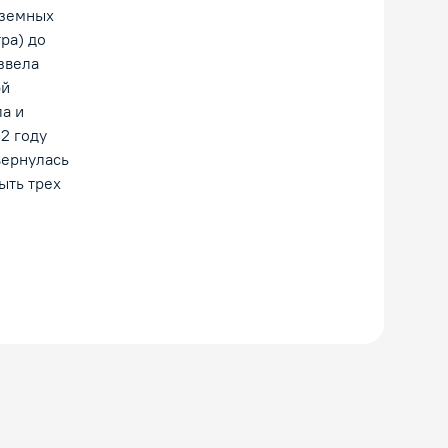
 земных
ра) до
азвела
эй
а и
22 году
вернулась
ыть трех