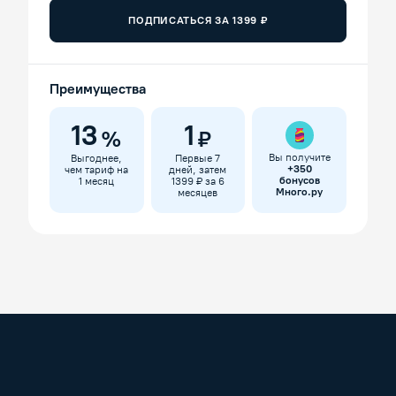
ПОДПИСАТЬСЯ ЗА
1399
₽
Преимущества
13
1
%
₽
Вы получите
Выгоднее,
Первые 7
+
350
чем тариф на
дней, затем
бонусов
1 месяц
1399 ₽ за 6
Много.ру
месяцев