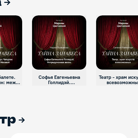
а
балете.
Софья Евгеньевна
Театр - храм иск
ин: между
Голлидэй.
всевозможны
Москвой
Непридуманная жизнь
(Евгения Раппоп
тр