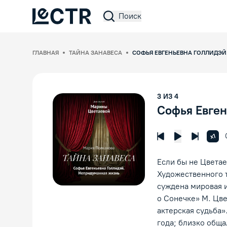
Поиск
Lectr Service
ГЛАВНАЯ
ТАЙНА ЗАНАВЕСА
СОФЬЯ ЕВГЕНЬЕВНА ГОЛЛИДЭ
3
ИЗ
4
Софья Евген
Увел
x1
Предыдущая лек
Следующ
Воспроизвед
Если бы не Цветае
Художественного т
суждена мировая и
о Сонечке» М. Цве
актерская судьба»
года; близко обща