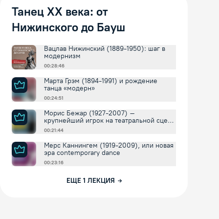
Танец XX века: от
Нижинского до Бауш
Вацлав Нижинский (1889-1950): шаг в
модернизм
00:28:46
Марта Грэм (1894-1991) и рождение
танца «модерн»
00:24:51
Морис Бежар (1927-2007) –
крупнейший игрок на театральной сцене
XX века и лидер мирового
00:21:44
фестивального движения
Мерс Каннингем (1919-2009), или новая
эра contemporary dance
00:23:16
ЕЩЕ
1
ЛЕКЦИЯ