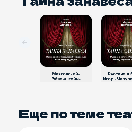
Тайна занавес
Вперед
Маяковский-
Русские в 
Эйзенштейн-
Игорь Чапур
Мейерхольд: кино-
Парижем и 
театр будущего (Галина
Антипова)
Еще по теме
теа