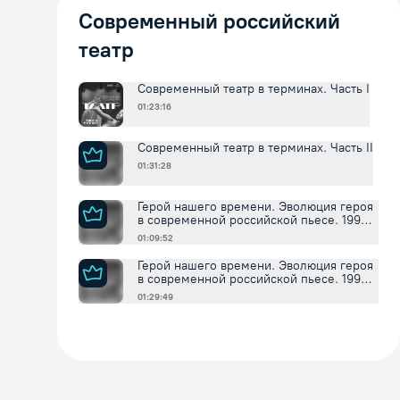
Современный российский
театр
Современный театр в терминах. Часть I
01:23:16
Современный театр в терминах. Часть II
01:31:28
Герой нашего времени. Эволюция героя
в современной российской пьесе. 1990-
2010-е .Часть I
01:09:52
Герой нашего времени. Эволюция героя
в современной российской пьесе. 1990-
2010-е .Часть II
01:29:49