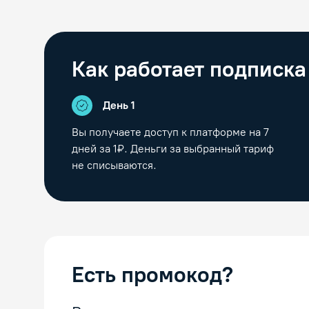
Как работает подписка
День 1
Вы получаете доступ к платформе на
7
дней за 1₽. Деньги за выбранный тариф
не списываются.
Есть промокод?