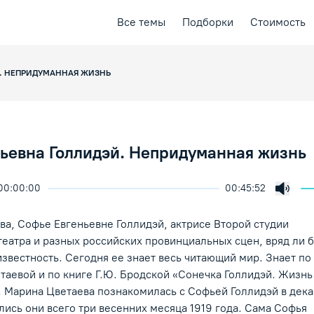
Все темы
Подборки
Стоимость
Й. НЕПРИДУМАННАЯ ЖИЗНЬ
ьевна Голлидэй. Непридуманная жизнь
00:00:00
00:45:52
ичить скорость воспроизведения
ция
ая лекция
Включ
ение/Пауза
ва, Софье Евгеньевне Голлидэй, актрисе Второй студии
еатра и разных российских провинциальных сцен, вряд ли 
звестность. Сегодня ее знает весь читающий мир. Знает по
таевой и по книге Г.Ю. Бродской «Сонечка Голлидэй. Жизнь
. Марина Цветаева познакомилась с Софьей Голлидэй в дека
лись они всего три весенних месяца 1919 года. Сама Софья