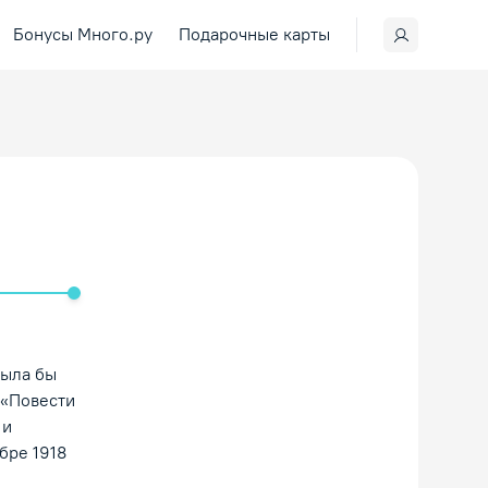
Бонусы Много.ру
Подарочные карты
ить/Выключить звук
была бы
 «Повести
 и
бре 1918