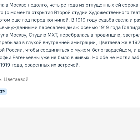
а в Москве недолго, четыре года из отпущенных ей сорока
-го (с момента открытия Второй студии Художественного теат
потом еще год перед кончиной. В 1919 году судьба свела и р
и «вынужденными переселенцами»: осенью 1919 года Голлид
ула Москву, Студию МХТ, перебралась в провинцию, застрял
 пребывая в глухой внутренней эмиграции, Цветаева же в 19
ой России, чтобы соединиться с мужем-белогвардейцем, и 
Софьи Евгеньевны уже не было в живых. Но обе не могли заб
1919 года, озаренных их встречей.
ы Цветаевой
АТР