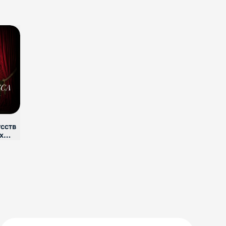
усств
х
орт)