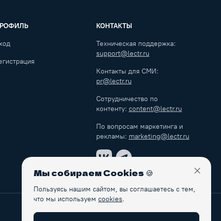
РОФИЛЬ
КОНТАКТЫ
ход
Техническая поддержка:
support@lectr.ru
егистрация
Контакты для СМИ:
pr@lectr.ru
Сотрудничество по
контенту:
content@lectr.ru
По вопросам маркетинга и
рекламы:
marketing@lectr.ru
VK
Telegram
Мы собираем Cookies
🍪
Закры
Пользуясь нашим сайтом, вы соглашаетесь с тем,
что мы используем
cookies
.