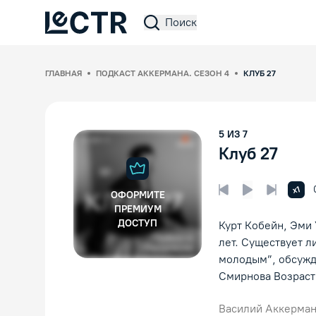
Поиск
Lectr Service
ГЛАВНАЯ
ПОДКАСТ АККЕРМАНА. СЕЗОН 4
КЛУБ 27
5
ИЗ
7
Клуб 27
Увел
x1
ОФОРМИТЕ
Предыдущая лек
Следующ
Воспроизвед
ПРЕМИУМ
ДОСТУП
Курт Кобейн, Эми 
лет. Существует л
молодым”, обсужд
Смирнова Возраст
Василий Аккерма