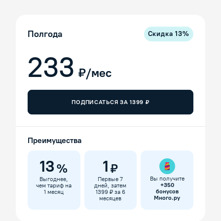
Полгода
Скидка
13
%
233
₽/мес
ПОДПИСАТЬСЯ ЗА
1399
₽
Преимущества
13
1
%
₽
Вы получите
Выгоднее,
Первые 7
+
350
чем тариф на
дней, затем
бонусов
1 месяц
1399 ₽ за 6
Много.ру
месяцев