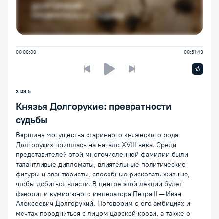
00:00:00
00:51:43
Увелич
x1
Предыдущая лекция
Следующая лекция
Воспроизведение/Пауза
3
ИЗ
5
Князья Долгорукие: превратности
судьбы
Вершина могущества старинного княжеского рода
Долгоруких пришлась на начало XVIII века. Среди
представителей этой многочисленной фамилии были
талантливые дипломаты, влиятельные политические
фигуры и авантюристы, способные рисковать жизнью,
чтобы добиться власти. В центре этой лекции будет
фаворит и кумир юного императора Петра II — Иван
Алексеевич Долгорукий. Поговорим о его амбициях и
мечтах породниться с лицом царской крови, а также о