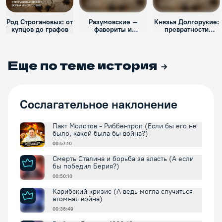
Род Строгановых: от
Разумовские –
Князья Долгорукие:
купцов до графов
фавориты и
превратности
царедворцы
судьбы
Еще по теме
история
Сослагательное наклонение
Пакт Молотов - Риббентроп (Если бы его не
было, какой была бы война?)
00:57:10
Смерть Сталина и борьба за власть (А если
бы победил Берия?)
00:50:10
Карибский кризис (А ведь могла случиться
атомная война)
00:36:49