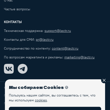
О нас
Частые вопросы
КОНТАКТЫ
Техническая поддержка:
support@lectr.ru
Контакты для СМИ:
pr@lectr.ru
Сотрудничество по контенту:
content@lectr.ru
По вопросам маркетинга и рекламы:
marketing@lectr.ru
VK
Telegram
Зак
Мы собираем Cookies
🍪
© Lectr
2026
Пользуясь нашим сайтом, вы соглашаетесь с тем, что
Правила обработки персональных данных
мы используем
cookies
.
Пользовательское соглашение