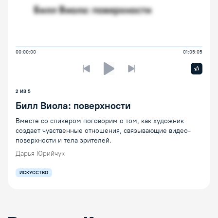
00:00:00
01:05:05
Увелич
x1
Предыдущая лекция
Следующая лекция
Воспроизведение/Пауза
2
ИЗ
5
Билл Виола: поверхности
Вместе со спикером поговорим о том, как художник
создает чувственные отношения, связывающие видео-
поверхности и тела зрителей.
Дарья Юрийчук
ИСКУССТВО