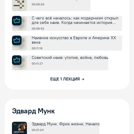
00:09:29
С чего всё началось: как модернизм открыл
для себя наив. Когда начинается история
наива?
00:09:52
Наивное искусство в Европе и Америке XX
века
00:11:18
Советский наив: утопия, война, любовь
00:11:27
ЕЩЕ
1
ЛЕКЦИЯ
Эдвард Мунк
Эдвард Мунк. Фриз жизни. Начало
00:21:24