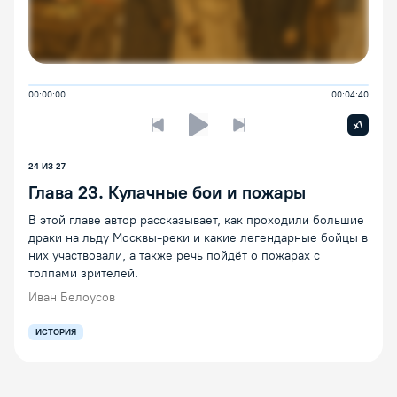
00:00:00
00:04:40
Увелич
x1
Предыдущая лекция
Следующая лекция
Воспроизведение/Пауза
24
ИЗ
27
Глава 23. Кулачные бои и пожары
В этой главе автор рассказывает, как проходили большие
драки на льду Москвы-реки и какие легендарные бойцы в
них участвовали, а также речь пойдёт о пожарах с
толпами зрителей.
Иван Белоусов
ИСТОРИЯ