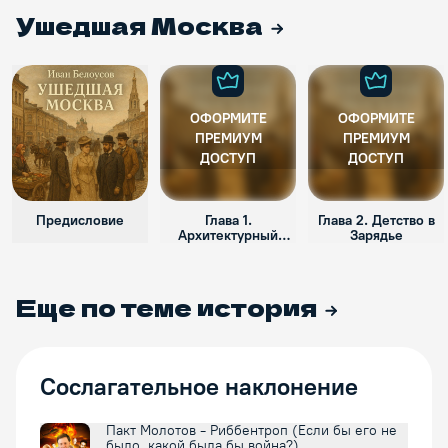
Ушедшая Москва
ОФОРМИТЕ
ОФОРМИТЕ
ПРЕМИУМ
ПРЕМИУМ
ДОСТУП
ДОСТУП
Предисловие
Глава 1.
Глава 2. Детство в
Архитектурный
Зарядье
стиль Москвы
последних
десятилетий
Еще по теме
история
Сослагательное наклонение
Пакт Молотов - Риббентроп (Если бы его не
было, какой была бы война?)