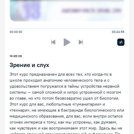
00:00:00
00:24:55
Увелич
x1
Предыдущая лекция
Следующая лекция
Воспроизведение/Пауза
14
ИЗ
29
Зрение и слух
Этот курс предназначен для всех тех, кто когда-то в
школе проходил анатомию человеческого тела и с
удовольствием погружался в тайны устройства нервной
системы – самой сложной и хитро устроенной с мозгом
во главе, но кто потом безвозвратно ушел от биологии.
Этот курс для вас, любопытные «гуманитарии» и
«технари», не имеющие в бэкграунде биологического или
медицинского образования, для вас, если внутри остался
огонек интереса к тому, как мы устроены, как думаем,
как чувствуем и как воспринимаем этот мир. Здесь вы не