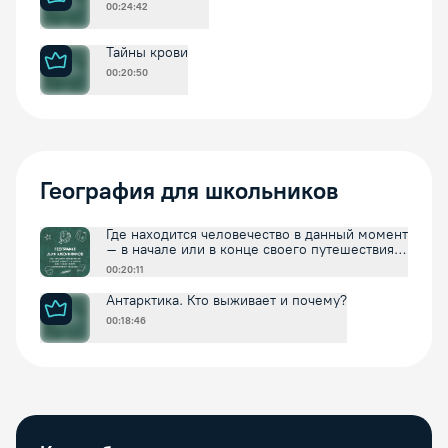
00:24:42
Тайны крови
00:20:50
География для школьников
Где находится человечество в данный момент
– в начале или в конце своего путешествия в
будущее
00:20:11
Антарктика. Кто выживает и почему?
00:18:46