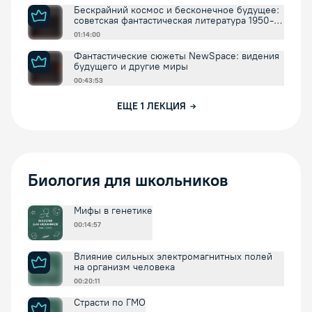
Бескрайний космос и бесконечное будущее:
советская фантастическая литература 1950-
1960х годов
01:14:00
Фантастические сюжеты NewSpace: видения
будущего и другие миры
00:43:53
ЕЩЕ
1
ЛЕКЦИЯ
Биология для школьников
Мифы в генетике
00:14:57
Влияние сильных электромагнитных полей
на организм человека
00:20:11
Страсти по ГМО