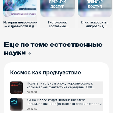
ПРЕМИУМ
ПРЕМИУМ
ДОСТУП
ДОСТУП
История неврологии
Гистология:
Глия: астроциты,
– с древности и до
составные
микроглия,
Кахаля с Гольджи.
элементы,
олигодендроциты
строение.
Еще по теме
естественные
науки
Космос как предчувствие
Полеты на Луну в эпоху короля-солнца:
космическая фантастика середины XVII
столетия
00:59:59
«И на Марсе будут яблони цвести»:
космическая кинофантастика эпохи оттепели
00:42:50