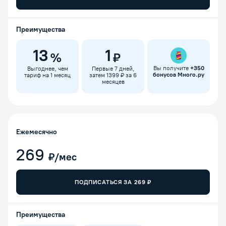
Преимущества
13
1
%
₽
Вы получите
+
350
Выгоднее, чем
Первые 7 дней,
бонусов Много.ру
тариф на 1 месяц
затем 1399 ₽ за 6
месяцев
Ежемесячно
269
₽/мес
ПОДПИСАТЬСЯ ЗА
269
₽
Преимущества