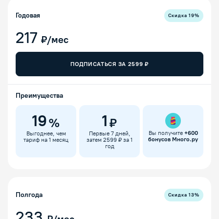
Годовая
Скидка
19
%
217
₽/мес
ПОДПИСАТЬСЯ ЗА
2599
₽
Преимущества
19
1
%
₽
Вы получите
+
600
Выгоднее, чем
Первые 7 дней,
бонусов Много.ру
тариф на 1 месяц
затем 2599 ₽ за 1
год
Полгода
Скидка
13
%
233