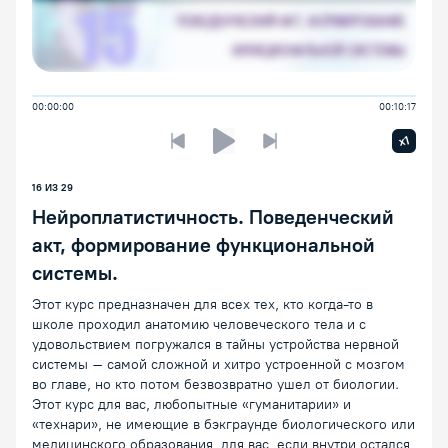
00:00:00
00:10:17
Увелич
x1
Предыдущая лекция
Следующая лекция
Воспроизведение/Пауза
16
ИЗ
29
Нейроплатистичность. Поведенческий
акт, формирование функциональной
системы.
Этот курс предназначен для всех тех, кто когда-то в
школе проходил анатомию человеческого тела и с
удовольствием погружался в тайны устройства нервной
системы – самой сложной и хитро устроенной с мозгом
во главе, но кто потом безвозвратно ушел от биологии.
Этот курс для вас, любопытные «гуманитарии» и
«технари», не имеющие в бэкграунде биологического или
медицинского образования, для вас, если внутри остался