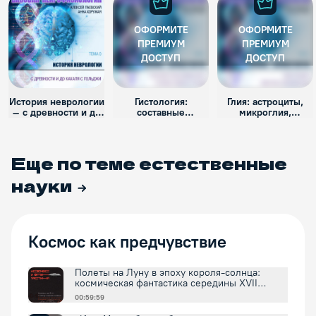
ОФОРМИТЕ
ОФОРМИТЕ
ПРЕМИУМ
ПРЕМИУМ
ДОСТУП
ДОСТУП
История неврологии
Гистология:
Глия: астроциты,
– с древности и до
составные
микроглия,
Кахаля с Гольджи.
элементы,
олигодендроциты
строение.
Еще по теме
естественные
науки
Космос как предчувствие
Полеты на Луну в эпоху короля-солнца:
космическая фантастика середины XVII
столетия
00:59:59