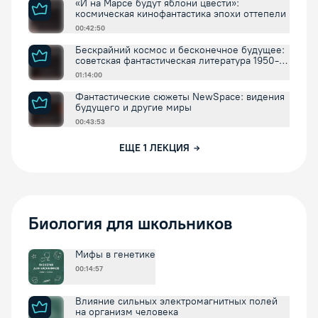
«И на Марсе будут яблони цвести»:
космическая кинофантастика эпохи оттепели
00:42:50
Бескрайний космос и бесконечное будущее:
советская фантастическая литература 1950-
1960х годов
01:14:00
Фантастические сюжеты NewSpace: видения
будущего и другие миры
00:43:53
ЕЩЕ
1
ЛЕКЦИЯ
Биология для школьников
Мифы в генетике
00:14:57
Влияние сильных электромагнитных полей
на организм человека