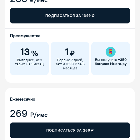
₽/мес
ПОДПИСАТЬСЯ ЗА
1399
₽
Преимущества
13
1
%
₽
Вы получите
+
350
Выгоднее, чем
Первые 7 дней,
бонусов Много.ру
тариф на 1 месяц
затем 1399 ₽ за 6
месяцев
Ежемесячно
269
₽/мес
ПОДПИСАТЬСЯ ЗА
269
₽