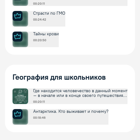
00:20:11
Страсти по ГМО
00:24:42
Тайны крови
00:20:50
География для школьников
Где находится человечество в данный момент
– в начале или в конце своего путешествия в
будущее
00:20:11
Антарктика. Кто выживает и почему?
00:18:46