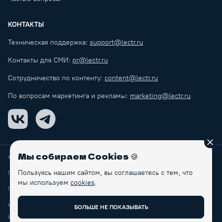
КОНТАКТЫ
Техническая поддержка:
support@lectr.ru
Контакты для СМИ:
pr@lectr.ru
Сотрудничество по контенту:
content@lectr.ru
По вопросам маркетинга и рекламы:
marketing@lectr.ru
VK
Telegram
Зак
Мы собираем Cookies
🍪
© Lectr
2026
Пользуясь нашим сайтом, вы соглашаетесь с тем, что
Правила обработки персональных данных
мы используем
cookies
.
Пользовательское соглашение
ИП Макаренков Б.С.
БОЛЬШЕ НЕ ПОКАЗЫВАТЬ
ИНН: 770465104285