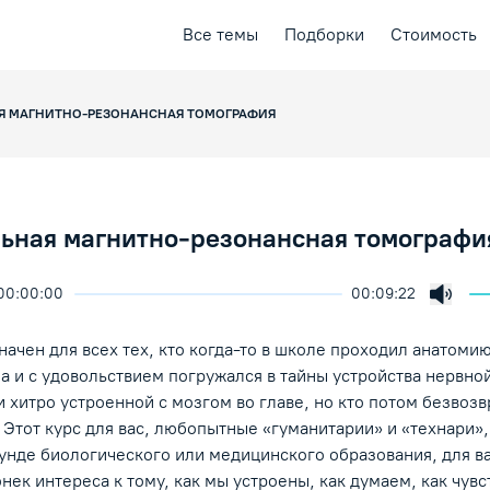
Все темы
Подборки
Стоимость
 МАГНИТНО-РЕЗОНАНСНАЯ ТОМОГРАФИЯ
ьная магнитно-резонансная томографи
00:00:00
00:09:22
ичить скорость воспроизведения
ция
ая лекция
Включ
ение/Пауза
начен для всех тех, кто когда-то в школе проходил анатоми
а и с удовольствием погружался в тайны устройства нервно
 хитро устроенной с мозгом во главе, но кто потом безвозв
 Этот курс для вас, любопытные «гуманитарии» и «технари»,
нде биологического или медицинского образования, для ва
онек интереса к тому, как мы устроены, как думаем, как чувс