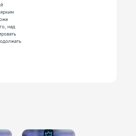
ой
 ярким
тоже
го, над
ировать
родолжать