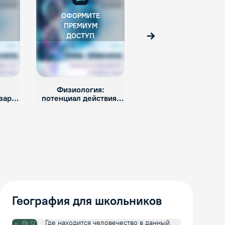
ОФОРМИТЕ
ОФОРМИТЕ
ПРЕМИУМ
ПРЕМИУМ
ДОСТУП
ДОСТУП
Вперед
Физиология:
Синапс
заряд
потенциал действия,
ные
возбудимость, законы.
География для школьников
Где находится человечество в данный