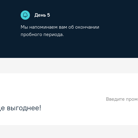
День
5
Мы напоминаем вам об окончании
пробного периода.
Промокод
е выгоднее!