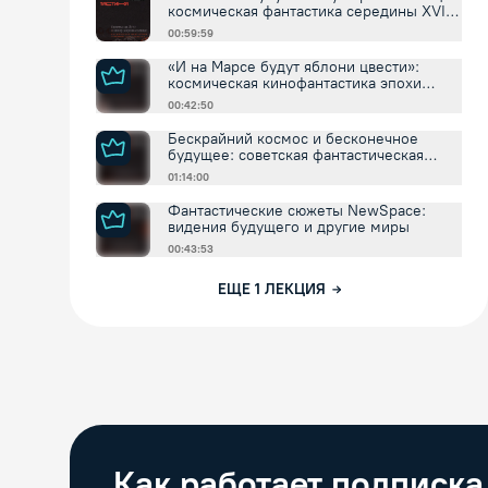
космическая фантастика середины XVII
столетия
00:59:59
«И на Марсе будут яблони цвести»:
космическая кинофантастика эпохи
оттепели
00:42:50
Бескрайний космос и бесконечное
будущее: советская фантастическая
литература 1950-1960х годов
01:14:00
Фантастические сюжеты NewSpace:
видения будущего и другие миры
00:43:53
ЕЩЕ
1
ЛЕКЦИЯ
Как работает подписка