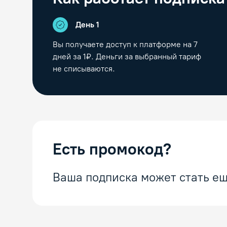
День 1
Вы получаете доступ к платформе на
7
дней за 1₽. Деньги за выбранный тариф
не списываются.
Есть промокод?
Ваша подписка может стать ещ