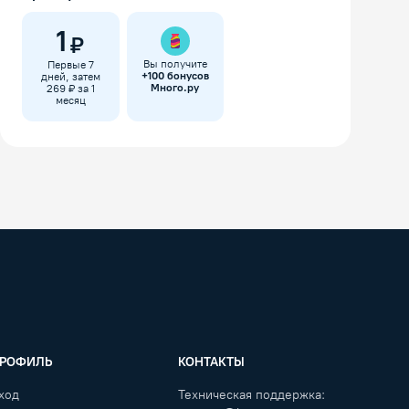
1
₽
Вы получите
Первые 7
+
100
бонусов
дней, затем
Много.ру
269 ₽ за 1
месяц
РОФИЛЬ
КОНТАКТЫ
ход
Техническая поддержка: