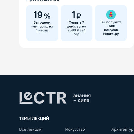
19
1
%
₽
Вы получите
Выгоднее,
Первые 7
+
600
чем тариф на
дней, затем
бонусов
1 месяц
2599 ₽ за 1
Много.ру
год
Lectr
ТЕМЫ ЛЕКЦИЙ
Все лекции
Искусство
Архитектур