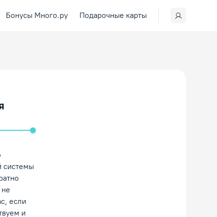
Бонусы Много.ру
Подарочные карты
я
ить/Выключить звук
ю
й системы
ратно
 не
с, если
твуем и