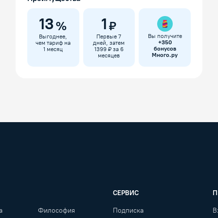
13
1
%
₽
Вы получите
Выгоднее,
Первые 7
+
350
чем тариф на
дней, затем
бонусов
1 месяц
1399 ₽ за 6
Много.ру
месяцев
СЕРВИС
П
а
Философия
Подписка
В