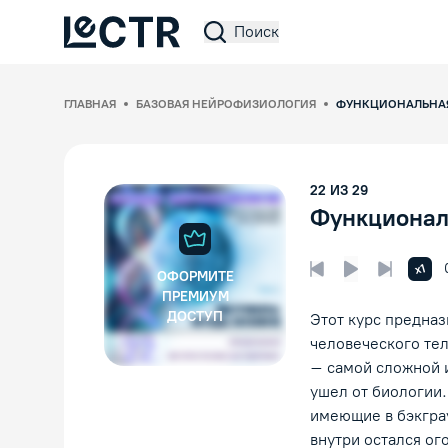
Поиск
Lectr Service
ГЛАВНАЯ
БАЗОВАЯ НЕЙРОФИЗИОЛОГИЯ
ФУНКЦИОНАЛЬНАЯ
22
ИЗ
29
Функционал
Увел
x1
ОФОРМИТЕ
Предыдущая лек
Следующ
Воспроизвед
ПРЕМИУМ
ДОСТУП
Этот курс предназ
человеческого тел
– самой сложной и
ушел от биологии.
имеющие в бэкграу
внутри остался ог