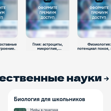
ИТЕ
ОФОРМИТЕ
ОФОРМИТЕ
УМ
ПРЕМИУМ
ПРЕМИУМ
УП
ДОСТУП
ДОСТУП
составные
Глия: астроциты,
Физиология:
троение.
микроглия,
потенциал покоя, 
олигодендроциты
мембраны, ион
каналы.
ественные науки
Биология для школьников
Мифы в генетике