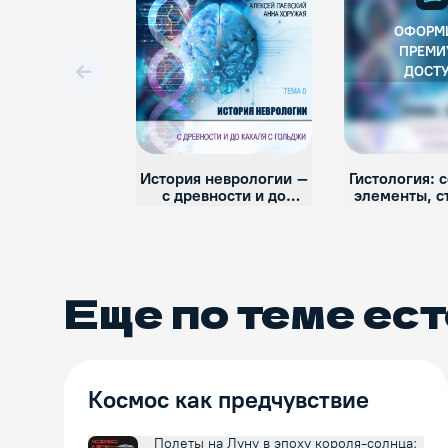
ОФОРМ
ПРЕМИ
ДОСТ
Вперед
История неврологии –
Гистология: 
с древности и до
элементы, с
Кахаля с Гольджи.
Еще по теме
ест
Космос как предчувствие
Полеты на Луну в эпоху короля-солнца: