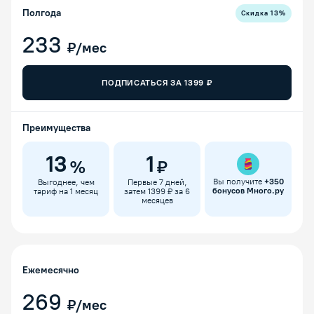
Полгода
Скидка
13
%
233
₽/мес
ПОДПИСАТЬСЯ ЗА
1399
₽
Преимущества
13
1
%
₽
Вы получите
+
350
Выгоднее, чем
Первые 7 дней,
бонусов Много.ру
тариф на 1 месяц
затем 1399 ₽ за 6
месяцев
Ежемесячно
269
₽/мес