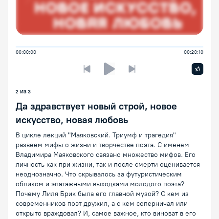
00:00:00
00:20:10
Увелич
x1
Предыдущая лекция
Следующая лекция
Воспроизведение/Пауза
2
ИЗ
3
Да здравствует новый строй, новое
искусство, новая любовь
В цикле лекций "Маяковский. Триумф и трагедия"
развеем мифы о жизни и творчестве поэта. С именем
Владимира Маяковского связано множество мифов. Его
личность как при жизни, так и после смерти оценивается
неоднозначно. Что скрывалось за футуристическим
обликом и эпатажными выходками молодого поэта?
Почему Лиля Брик была его главной музой? С кем из
современников поэт дружил, а с кем соперничал или
открыто враждовал? И, самое важное, кто виноват в его