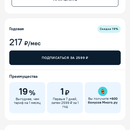
Годовая
Скидка
19
%
217
₽/мес
ПОДПИСАТЬСЯ ЗА
2599
₽
Преимущества
19
1
%
₽
Вы получите
+
600
Выгоднее, чем
Первые 7 дней,
бонусов Много.ру
тариф на 1 месяц
затем 2599 ₽ за 1
год