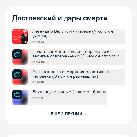
Достоевский и дары смерти
Легенда о Великом читателе (У кого он
учился)
01:39:14
Печать времени: великие перемены и
великие современники (С кем он спорил и
соглашался)
01:34:04
Многомерные измерения маленького
человека (О ком он размышлял)
01:24:58
Блудницы и святые (о ком он болел)
01:27:19
ЕЩЕ
2
ЛЕКЦИИ