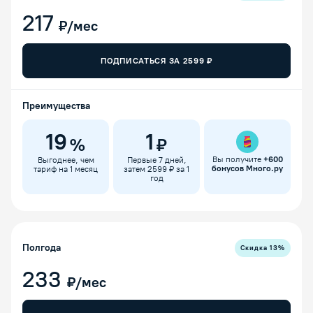
217
₽/мес
ПОДПИСАТЬСЯ ЗА
2599
₽
Преимущества
19
1
%
₽
Вы получите
+
600
Выгоднее, чем
Первые 7 дней,
бонусов Много.ру
тариф на 1 месяц
затем 2599 ₽ за 1
год
Полгода
Скидка
13
%
233
₽/мес