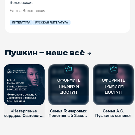
Волховская.
Елена Волховская
ЛИТЕРАТУРА
РУССКАЯ ЛИТЕРАТУРА
Пушкин — наше всё
ОФОРМИТЕ
ОФОРМИТЕ
ПРЕМИУМ
ПРЕМИУМ
ДОСТУП
ДОСТУП
«Нетерпенье
Семья Гончаровых:
Семья А.С.
сердца». Сватовство
Полотняный Завод и
Пушкина: сыновья
и свадьба А.С.
уклад жизни
Пушкина