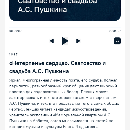
00:00:00
00:35:07
Увелич
x1
Предыдущая лекция
Следующая лекция
Воспроизведение/Пауза
1
ИЗ
7
«Нетерпенье сердца». Сватовство и
свадьба А.С. Пушкина
Яркая, многогранная личность поэта, его судьба, полная
перипетий, разнообразный круг общения дают широкий
простор для содержательных бесед. Лекция может
заинтересовать и тех, кто хорошо знаком с творчеством
А.С. Пушкина, и тех, кто представляет его в самых общих
чертах. Лекцию читает кандидат искусствоведения,
хранитель экспозиции «Мемориальной квартиры А.С.
Пушкина на Арбате», автор многочисленных статей по
истории музыки и культуры Елена Людвиговна