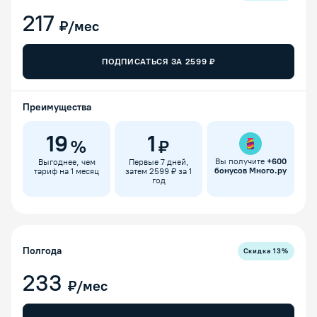
217
₽/мес
ПОДПИСАТЬСЯ ЗА
2599
₽
Преимущества
19
1
%
₽
Вы получите
+
600
Выгоднее, чем
Первые 7 дней,
бонусов Много.ру
тариф на 1 месяц
затем 2599 ₽ за 1
год
Полгода
Скидка
13
%
233
₽/мес