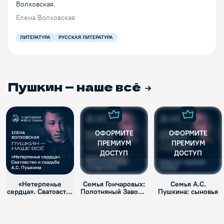
Волховская.
Елена Волховская
ЛИТЕРАТУРА
РУССКАЯ ЛИТЕРАТУРА
Пушкин — наше всё
ОФОРМИТЕ
ОФОРМИТЕ
ПРЕМИУМ
ПРЕМИУМ
ДОСТУП
ДОСТУП
«Нетерпенье
Семья Гончаровых:
Семья А.С.
сердца». Сватовство
Полотняный Завод и
Пушкина: сыновья
и свадьба А.С.
уклад жизни
Пушкина