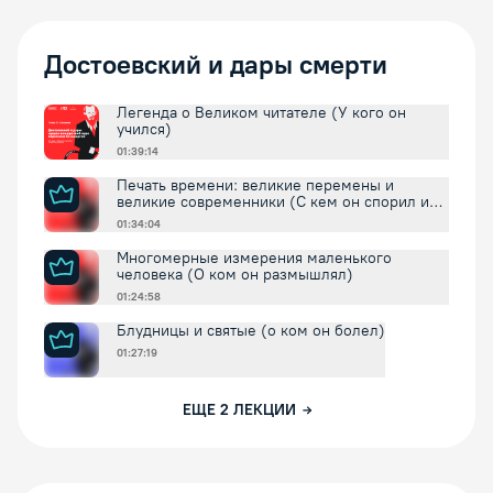
Достоевский и дары смерти
Легенда о Великом читателе (У кого он
учился)
01:39:14
Печать времени: великие перемены и
великие современники (С кем он спорил и
соглашался)
01:34:04
Многомерные измерения маленького
человека (О ком он размышлял)
01:24:58
Блудницы и святые (о ком он болел)
01:27:19
ЕЩЕ
2
ЛЕКЦИИ