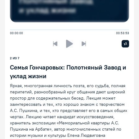
00:00:00
00:53:53
Увелич
x1
Предыдущая лекция
Следующая лекция
Воспроизведение/Пауза
2
ИЗ
7
Семья Гончаровых: Полотняный Завод и
уклад жизни
Яркая, многогранная личность поэта, его судьба, полная
перипетий, разнообразный круг общения дают широкий
простор для содержательных бесед. Лекция может
заинтересовать и тех, кто хорошо знаком с творчеством
А.С. Пушкина, и тех, кто представляет его в самых общих
чертах. Лекцию читает кандидат искусствоведения,
хранитель экспозиции «Мемориальной квартиры А.С.
Пушкина на Арбате», автор многочисленных статей по
истории музыки и культуры Елена Людвиговна