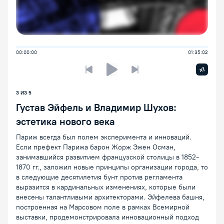
00:00:00
01:35:02
Увелич
x1
Предыдущая лекция
Следующая лекция
Воспроизведение/Пауза
3
ИЗ
5
Густав Эйфель и Владимир Шухов:
эстетика нового века
Париж всегда был полем эксперимента и инноваций.
Если префект Парижа барон Жорж Эжен Осман,
занимавшийся развитием французской столицы в 1852-
1870 гг., заложил новые принципы организации города, то
в следующие десятилетия бунт против регламента
выразится в кардинальных изменениях, которые были
внесены талантливыми архитекторами. Эйфелева башня,
построенная на Марсовом поле в рамках Всемирной
выставки, продемонстрировала инновационный подход