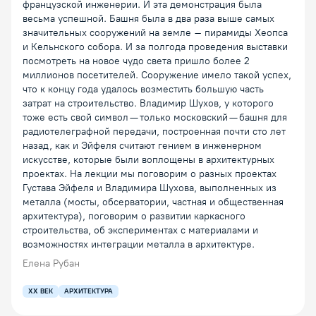
французской инженерии. И эта демонстрация была
весьма успешной. Башня была в два раза выше самых
значительных сооружений на земле – пирамиды Хеопса
и Кельнского собора. И за полгода проведения выставки
посмотреть на новое чудо света пришло более 2
миллионов посетителей. Сооружение имело такой успех,
что к концу года удалось возместить большую часть
затрат на строительство. Владимир Шухов, у которого
тоже есть свой символ — только московский — башня для
радиотелеграфной передачи, построенная почти сто лет
назад, как и Эйфеля считают гением в инженерном
искусстве, которые были воплощены в архитектурных
проектах. На лекции мы поговорим о разных проектах
Густава Эйфеля и Владимира Шухова, выполненных из
металла (мосты, обсерватории, частная и общественная
архитектура), поговорим о развитии каркасного
строительства, об экспериментах с материалами и
возможностях интеграции металла в архитектуре.
Елена Рубан
XX ВЕК
АРХИТЕКТУРА