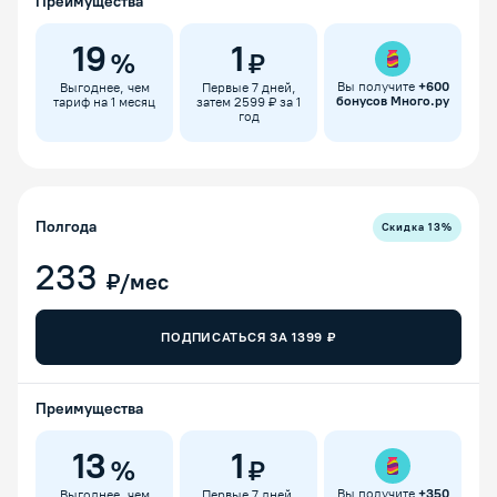
Преимущества
19
1
%
₽
Вы получите
+
600
Выгоднее, чем
Первые 7 дней,
бонусов Много.ру
тариф на 1 месяц
затем 2599 ₽ за 1
год
Полгода
Скидка
13
%
233
₽/мес
ПОДПИСАТЬСЯ ЗА
1399
₽
Преимущества
13
1
%
₽
Вы получите
+
350
Выгоднее, чем
Первые 7 дней,