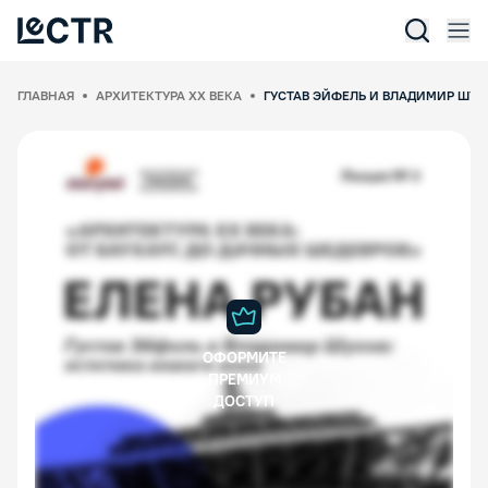
Отк
Lectr Service
ГЛАВНАЯ
АРХИТЕКТУРА XX ВЕКА
ГУСТАВ ЭЙФЕЛЬ И ВЛАДИМИР ШУХ
ОФОРМИТЕ
ПРЕМИУМ
ДОСТУП