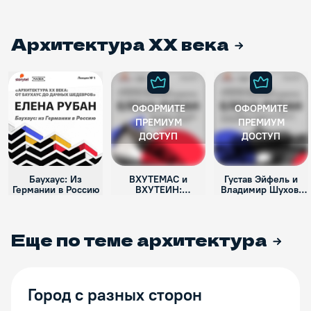
Архитектура XX века
ОФОРМИТЕ
ОФОРМИТЕ
ПРЕМИУМ
ПРЕМИУМ
ДОСТУП
ДОСТУП
Баухаус: Из
ВХУТЕМАС и
Густав Эйфель и
Германии в Россию
ВХУТЕИН:
Владимир Шухов:
фейерверк русского
эстетика нового
авангарда
века
Еще по теме
архитектура
Город с разных сторон