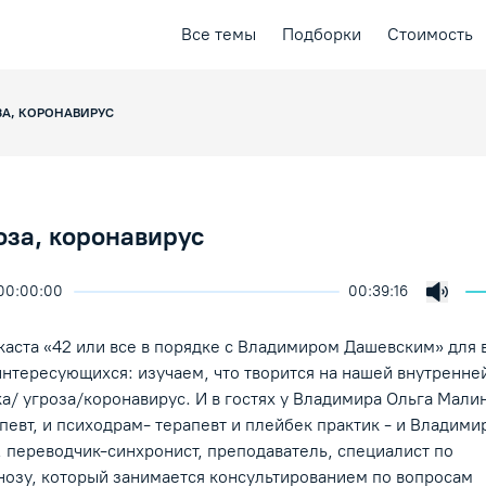
Все темы
Подборки
Стоимость
ЗА, КОРОНАВИРУС
оза, коронавирус
00:00:00
00:39:16
ичить скорость воспроизведения
ция
ая лекция
Включ
ение/Пауза
аста «42 или все в порядке с Владимиром Дашевским» для 
нтересующихся: изучаем, что творится на нашей внутренней
ка/ угроза/коронавирус. И в гостях у Владимира Ольга Мали
апевт, и психодрам- терапевт и плейбек практик - и Владими
, переводчик-синхронист, преподаватель, специалист по
нозу, который занимается консультированием по вопросам