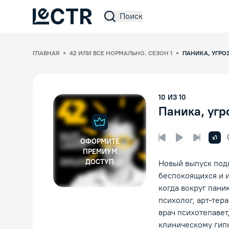
Поиск
Lectr Service
ГЛАВНАЯ
42 ИЛИ ВСЕ НОРМАЛЬНО. СЕЗОН 1
ПАНИКА, УГРО
10
ИЗ
10
Паника, угр
Увел
x1
ОФОРМИТЕ
Предыдущая лек
Следующ
Воспроизвед
ПРЕМИУМ
ДОСТУП
Новый выпуск подк
беспокоящихся и и
когда вокруг пани
психолог, арт-тер
врач психотепавет
клиническому гип