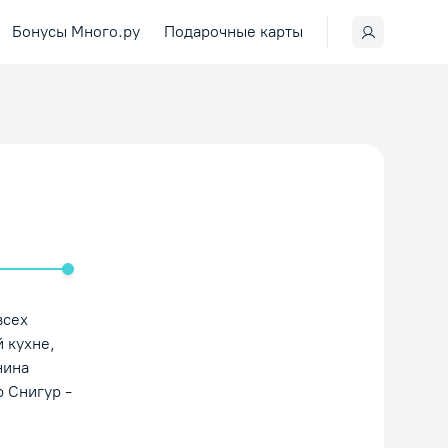
Бонусы Много.ру
Подарочные карты
ить/Выключить звук
всех
 кухне,
нина
р Снигур -