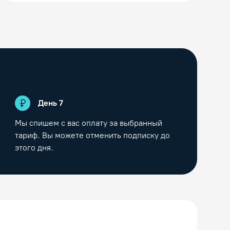
День
7
Мы спишем с вас оплату за выбранный
тариф. Вы можете отменить подписку до
этого дня.