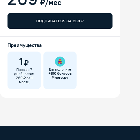
₽/мес
ПОДПИСАТЬСЯ ЗА
269
₽
Преимущества
1
₽
Вы получите
Первые 7
+
100
бонусов
дней, затем
Много.ру
269 ₽ за 1
месяц