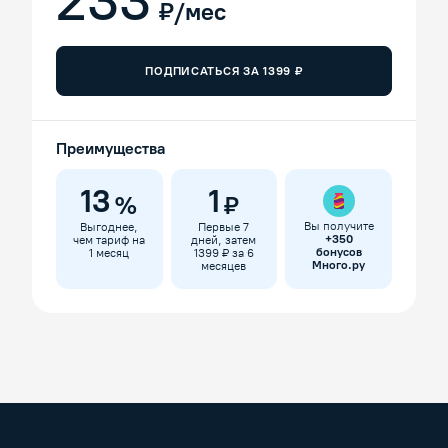
233
₽/мес
ПОДПИСАТЬСЯ ЗА
1399
₽
Преимущества
13
1
%
₽
Вы получите
Выгоднее,
Первые 7
+
350
чем тариф на
дней, затем
бонусов
1 месяц
1399 ₽ за 6
Много.ру
месяцев