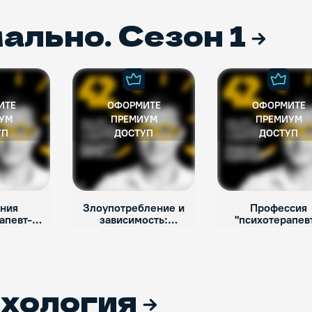
ально. Сезон 1
ИТЕ
ОФОРМИТЕ
ОФОРМИТЕ
УМ
ПРЕМИУМ
ПРЕМИУМ
УП
ДОСТУП
ДОСТУП
ния
Злоупотребление и
Профессия
апевт-
зависимость:
"психотерапевт
Сююмбике
Сююмбике Давлет -
Андрей Юди
ильдеева
Кильдеева
хология