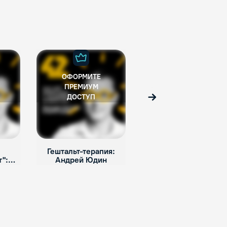
ОФОРМИТЕ
ОФОРМИТЕ
ПРЕМИУМ
ПРЕМИУМ
ДОСТУП
ДОСТУП
Вперед
Гештальт-терапия:
О плохих психологах:
":
Андрей Юдин
Ника Набокова
н