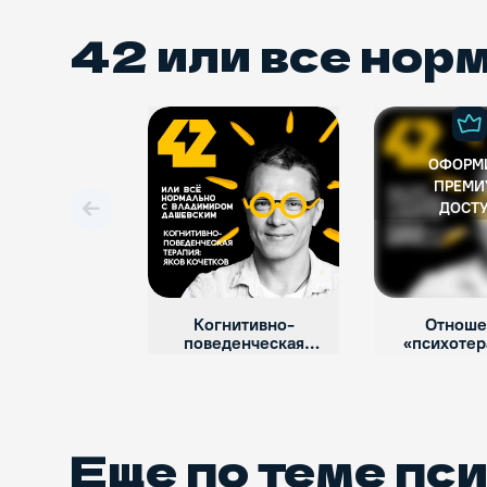
42 или все норм
ОФОРМ
ПРЕМИ
ДОСТ
Вперед
Когнитивно-
Отноше
поведенческая
«психотер
терапия: Яков Кочетков
пациент»: 
Давлет - К
Еще по теме
пси