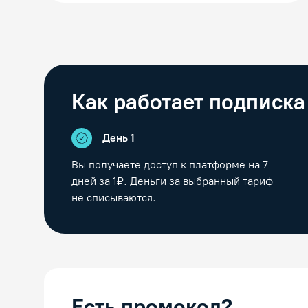
Как работает подписка
День 1
Вы получаете доступ к платформе на
7
дней за 1₽. Деньги за выбранный тариф
не списываются.
Есть промокод?