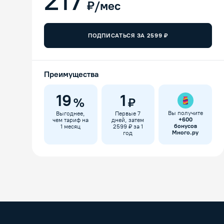
217
₽/мес
ПОДПИСАТЬСЯ ЗА
2599
₽
Преимущества
19
1
%
₽
Вы получите
Выгоднее,
Первые 7
+
600
чем тариф на
дней, затем
бонусов
1 месяц
2599 ₽ за 1
Много.ру
год