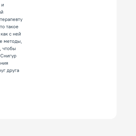
 и
ый
отерапевту
то такое
 как с ней
е методы,
, чтобы
 Снигур
ания
уг друга