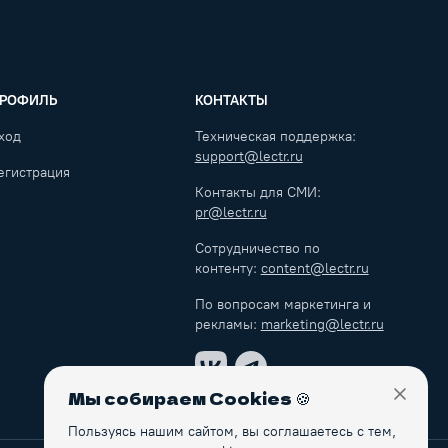
РОФИЛЬ
КОНТАКТЫ
ход
Техническая поддержка:
support@lectr.ru
егистрация
Контакты для СМИ:
pr@lectr.ru
Сотрудничество по
контенту:
content@lectr.ru
По вопросам маркетинга и
рекламы:
marketing@lectr.ru
VK
Telegram
Мы собираем Cookies
🍪
Закры
Пользуясь нашим сайтом, вы соглашаетесь с тем,