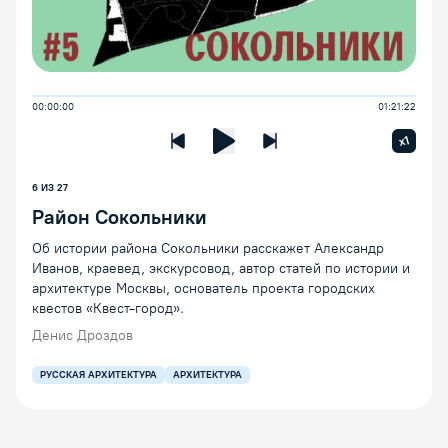
00:00:00
01:21:22
Увелич
x1
Предыдущая лекция
Следующая лекция
Воспроизведение/Пауза
6
ИЗ
27
Район Сокольники
Об истории района Сокольники расскажет Александр
Иванов, краевед, экскурсовод, автор статей по истории и
архитектуре Москвы, основатель проекта городских
квестов «Квест-город».
Денис Дроздов
РУССКАЯ АРХИТЕКТУРА
АРХИТЕКТУРА