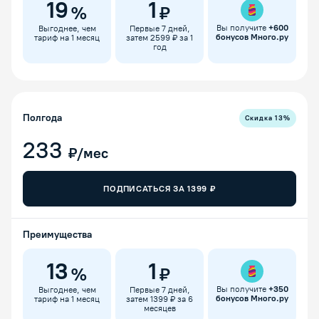
19
1
%
₽
Вы получите
+
600
Выгоднее, чем
Первые 7 дней,
бонусов Много.ру
тариф на 1 месяц
затем 2599 ₽ за 1
год
Полгода
Скидка
13
%
233
₽/мес
ПОДПИСАТЬСЯ ЗА
1399
₽
Преимущества
13
1
%
₽
Вы получите
+
350
Выгоднее, чем
Первые 7 дней,
бонусов Много.ру
тариф на 1 месяц
затем 1399 ₽ за 6
месяцев