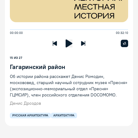
00:00:00
00:32:10
Увелич
x1
Предыдущая лекция
Следующая лекция
Воспроизведение/Пауза
15
ИЗ
27
Гагаринский район
Об истории района расскажет Денис Ромодин,
москововед, старший научный сотрудник музея «Пресня»
(экспозиционно-мемориальный отдел «Пресня»
ГЦМСИР), член российского отделения DOCOMOMO.
Денис Дроздов
РУССКАЯ АРХИТЕКТУРА
АРХИТЕКТУРА