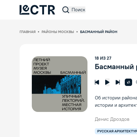
Поиск
Lectr Service
ГЛАВНАЯ
РАЙОНЫ МОСКВЫ
БАСМАННЫЙ РАЙОН
18
ИЗ
27
Басманный 
Увел
x1
Предыдущая лек
Следующ
Воспроизвед
Об истории района
истории и архитек
Денис Дроздов
РУССКАЯ АРХИТЕКТУ