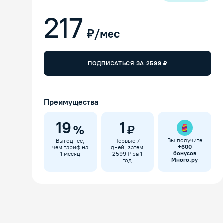
217
₽/мес
ПОДПИСАТЬСЯ ЗА
2599
₽
Преимущества
19
1
%
₽
Вы получите
Выгоднее,
Первые 7
+
600
чем тариф на
дней, затем
бонусов
1 месяц
2599 ₽ за 1
Много.ру
год