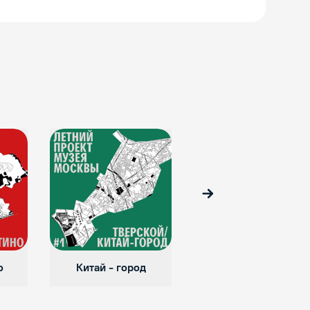
Вперед
о
Китай - город
Район Сокольники