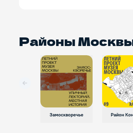
Районы Москв
Вперед
Замоскворечье
Район Ко