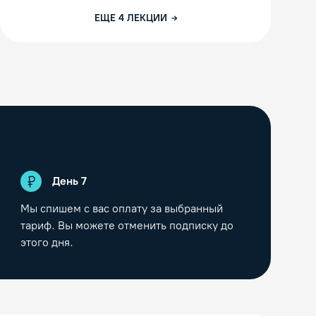
ЕЩЕ
4
ЛЕКЦИИ
День
7
Мы спишем с вас оплату за выбранный
тариф. Вы можете отменить подписку до
этого дня.