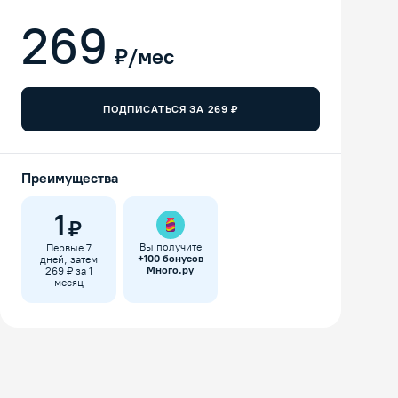
269
₽/мес
ПОДПИСАТЬСЯ ЗА
269
₽
Преимущества
1
₽
Вы получите
Первые 7
+
100
бонусов
дней, затем
Много.ру
269 ₽ за 1
месяц