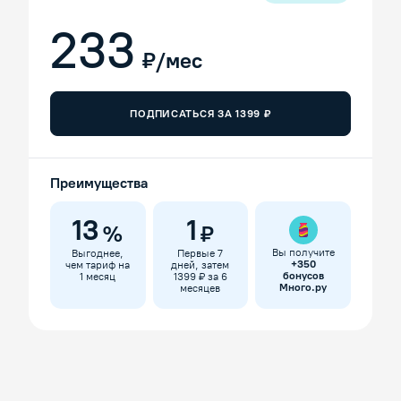
233
₽/мес
ПОДПИСАТЬСЯ ЗА
1399
₽
Преимущества
13
1
%
₽
Вы получите
Выгоднее,
Первые 7
+
350
чем тариф на
дней, затем
бонусов
1 месяц
1399 ₽ за 6
Много.ру
месяцев