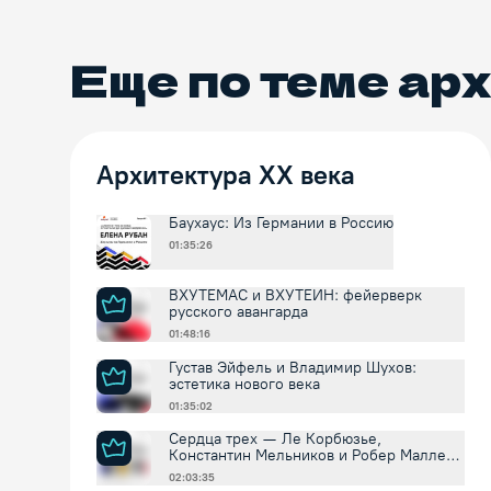
Еще по теме
арх
Архитектура XX века
Баухаус: Из Германии в Россию
01:35:26
ВХУТЕМАС и ВХУТЕИН: фейерверк
русского авангарда
01:48:16
Густав Эйфель и Владимир Шухов:
эстетика нового века
01:35:02
Сердца трех — Ле Корбюзье,
Константин Мельников и Робер Малле-
Стивенс
02:03:35