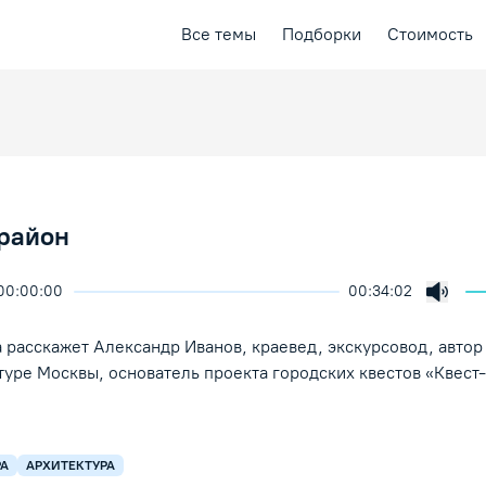
Все темы
Подборки
Стоимость
район
00:00:00
00:34:02
ичить скорость воспроизведения
ция
ая лекция
Включ
ение/Пауза
 расскажет Александр Иванов, краевед, экскурсовод, автор 
туре Москвы, основатель проекта городских квестов «Квест
РА
АРХИТЕКТУРА