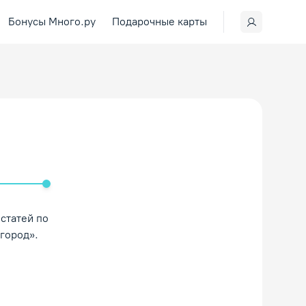
Бонусы Много.ру
Подарочные карты
ить/Выключить звук
статей по
-город».