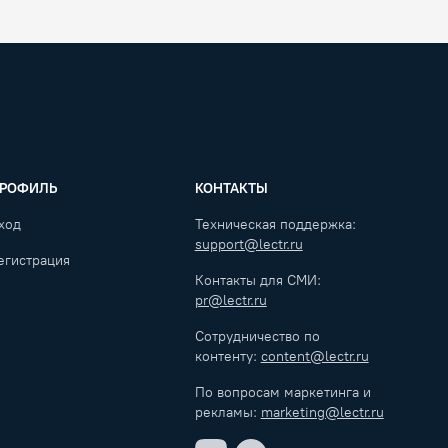
РОФИЛЬ
КОНТАКТЫ
ход
Техническая поддержка:
support@lectr.ru
егистрация
Контакты для СМИ:
pr@lectr.ru
Сотрудничество по
контенту:
content@lectr.ru
По вопросам маркетинга и
рекламы:
marketing@lectr.ru
VK
Telegram