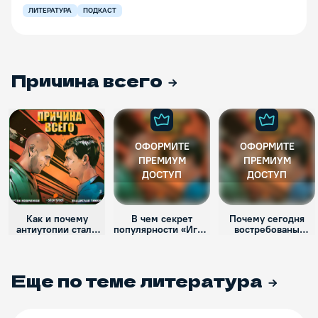
ЛИТЕРАТУРА
ПОДКАСТ
Причина всего
ОФОРМИТЕ
ОФОРМИТЕ
ПРЕМИУМ
ПРЕМИУМ
ДОСТУП
ДОСТУП
Как и почему
В чем секрет
Почему сегодня
антиутопии стали
популярности «Игры
востребованы
главным жанром
престолов»?
толстые романы и
XXI века?
длинные сериалы?
Еще по теме
литература