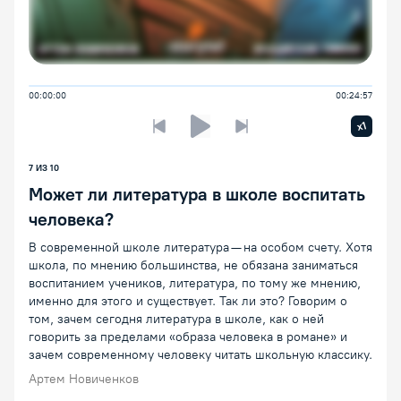
00:00:00
00:24:57
Увелич
x1
Предыдущая лекция
Следующая лекция
Воспроизведение/Пауза
7
ИЗ
10
Может ли литература в школе воспитать
человека?
В современной школе литература — на особом счету. Хотя
школа, по мнению большинства, не обязана заниматься
воспитанием учеников, литература, по тому же мнению,
именно для этого и существует. Так ли это? Говорим о
том, зачем сегодня литература в школе, как о ней
говорить за пределами «образа человека в романе» и
зачем современному человеку читать школьную классику.
Артем Новиченков