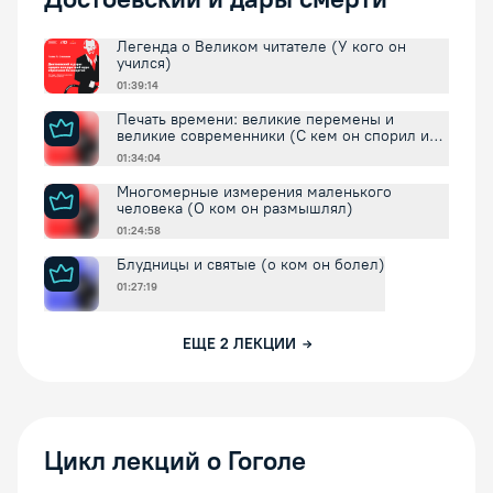
Легенда о Великом читателе (У кого он
учился)
01:39:14
Печать времени: великие перемены и
великие современники (С кем он спорил и
соглашался)
01:34:04
Многомерные измерения маленького
человека (О ком он размышлял)
01:24:58
Блудницы и святые (о ком он болел)
01:27:19
ЕЩЕ
2
ЛЕКЦИИ
Цикл лекций о Гоголе