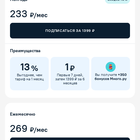
233
₽/мес
ПОДПИСАТЬСЯ ЗА
1399
₽
Преимущества
13
1
%
₽
Вы получите
+
350
Выгоднее, чем
Первые 7 дней,
бонусов Много.ру
тариф на 1 месяц
затем 1399 ₽ за 6
месяцев
Ежемесячно
269
₽/мес