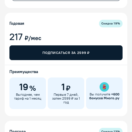
Годовая
Скидка
19
%
217
₽/мес
ПОДПИСАТЬСЯ ЗА
2599
₽
Преимущества
19
1
%
₽
Вы получите
+
600
Выгоднее, чем
Первые 7 дней,
бонусов Много.ру
тариф на 1 месяц
затем 2599 ₽ за 1
год
Полгода
Скидка
13
%