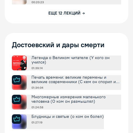
00:20:23
ЕЩЕ
12
ЛЕКЦИЙ
Достоевский и дары смерти
Легенда о Великом читателе (У кого он
учился)
01:39:14
Печать времени: великие перемены и
великие современники (С кем он спорил и
соглашался)
01:34:04
Многомерные измерения маленького
человека (О ком он размышлял)
01:24:58
Блудницы и святые (о ком он болел)
01:27:19