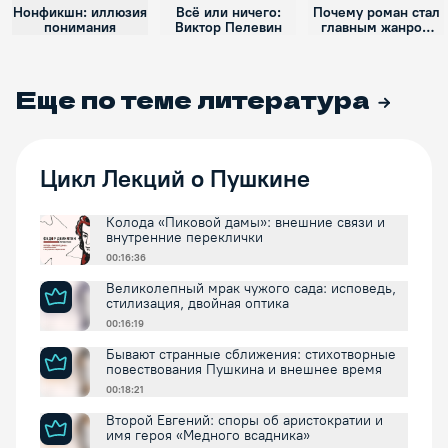
Нонфикшн: иллюзия
Всё или ничего:
Почему роман стал
понимания
Виктор Пелевин
главным жанром
европейской
культуры?
Еще по теме
литература
Цикл Лекций о Пушкине
Колода «Пиковой дамы»: внешние связи и
внутренние переклички
00:16:36
Великолепный мрак чужого сада: исповедь,
стилизация, двойная оптика
00:16:19
Бывают странные сближения: стихотворные
повествования Пушкина и внешнее время
00:18:21
Второй Евгений: споры об аристократии и
имя героя «Медного всадника»