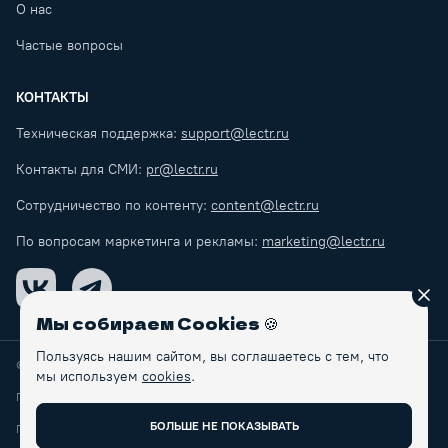
О нас
Частые вопросы
КОНТАКТЫ
Техническая поддержка:
support@lectr.ru
Контакты для СМИ:
pr@lectr.ru
Сотрудничество по контенту:
content@lectr.ru
По вопросам маркетинга и рекламы:
marketing@lectr.ru
VK
Telegram
Зак
Мы собираем Cookies
🍪
Пользуясь нашим сайтом, вы соглашаетесь с тем, что
© Lectr
2026
мы используем
cookies
.
Правила обработки персональных данных
БОЛЬШЕ НЕ ПОКАЗЫВАТЬ
Пользовательское соглашение