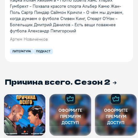
Кафка Йохан Хёйзинга - Homo ludens Ханс Ульрих
Гумбрехт - Похвала красоте спорта Альбер Камю Жан-
Поль Сартр Пиндар Саймон Кричли - О чём мы думаем,
когда думаем о футболе Стивен Кинг, Стюарт О'Нэн -
Болельщик Дмитрий Данилов - Есть вещи поважнее
футбола Александр Пятигорский
Артем Новиченков
ЛИТЕРАТУРА
ПОДКАСТ
Причина всего. Сезон 2
ОФОРМИТЕ
ОФОРМИТЕ
ПРЕМИУМ
ПРЕМИУМ
ДОСТУП
ДОСТУП