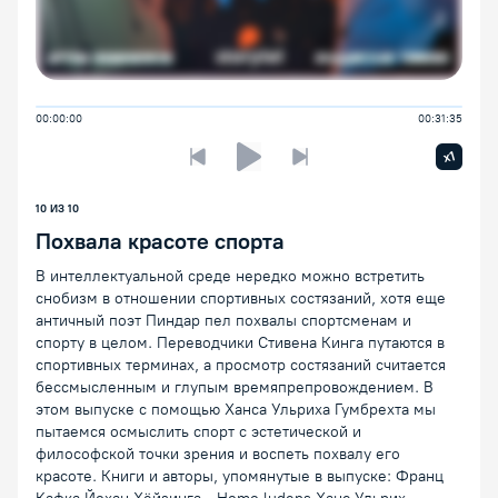
00:00:00
00:31:35
Увелич
x1
Предыдущая лекция
Следующая лекция
Воспроизведение/Пауза
10
ИЗ
10
Похвала красоте спорта
В интеллектуальной среде нередко можно встретить
снобизм в отношении спортивных состязаний, хотя еще
античный поэт Пиндар пел похвалы спортсменам и
спорту в целом. Переводчики Стивена Кинга путаются в
спортивных терминах, а просмотр состязаний считается
бессмысленным и глупым времяпрепровождением. В
этом выпуске с помощью Ханса Ульриха Гумбрехта мы
пытаемся осмыслить спорт с эстетической и
философской точки зрения и воспеть похвалу его
красоте. Книги и авторы, упомянутые в выпуске: Франц