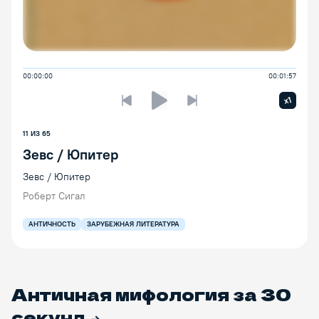
00:00:00
00:01:57
Увелич
x1
Предыдущая лекция
Следующая лекция
Воспроизведение/Пауза
11
ИЗ
65
Зевс / Юпитер
Зевс / Юпитер
Роберт Сигал
АНТИЧНОСТЬ
ЗАРУБЕЖНАЯ ЛИТЕРАТУРА
Античная мифология за 30
секунд