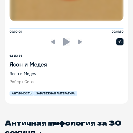
00:00:00
00:01:50
Увелич
x1
Предыдущая лекция
Следующая лекция
Воспроизведение/Пауза
52
ИЗ
65
Ясон и Медея
Ясон и Медея
Роберт Сигал
АНТИЧНОСТЬ
ЗАРУБЕЖНАЯ ЛИТЕРАТУРА
Античная мифология за 30
секунд