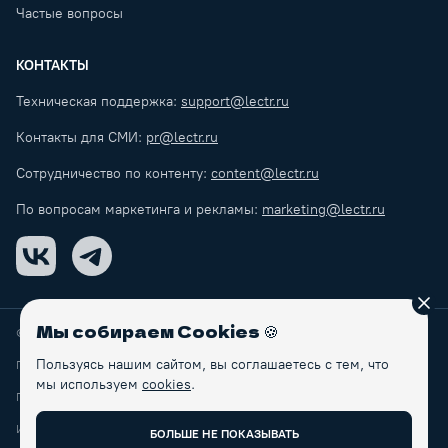
Частые вопросы
КОНТАКТЫ
Техническая поддержка:
support@lectr.ru
Контакты для СМИ:
pr@lectr.ru
Сотрудничество по контенту:
content@lectr.ru
По вопросам маркетинга и рекламы:
marketing@lectr.ru
VK
Telegram
Зак
Мы собираем Cookies
🍪
© Lectr
2026
Пользуясь нашим сайтом, вы соглашаетесь с тем, что
Правила обработки персональных данных
мы используем
cookies
.
Пользовательское соглашение
ИП Макаренков Б.С.
БОЛЬШЕ НЕ ПОКАЗЫВАТЬ