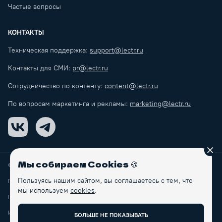
Частые вопросы
КОНТАКТЫ
Техническая поддержка:
support@lectr.ru
Контакты для СМИ:
pr@lectr.ru
Сотрудничество по контенту:
content@lectr.ru
По вопросам маркетинга и рекламы:
marketing@lectr.ru
VK
Telegram
Зак
Мы собираем Cookies
🍪
© Lectr
2026
Пользуясь нашим сайтом, вы соглашаетесь с тем, что
Правила обработки персональных данных
мы используем
cookies
.
Пользовательское соглашение
ИП Макаренков Б.С.
БОЛЬШЕ НЕ ПОКАЗЫВАТЬ