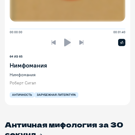
00:00:00
00:01:40
Увелич
x1
Предыдущая лекция
Следующая лекция
Воспроизведение/Пауза
64
ИЗ
65
Нимфомания
Нимфомания
Роберт Сигал
АНТИЧНОСТЬ
ЗАРУБЕЖНАЯ ЛИТЕРАТУРА
Античная мифология за 30
секунд