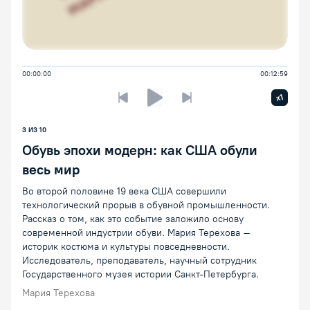
00:00:00
00:12:59
Увелич
x1
Предыдущая лекция
Следующая лекция
Воспроизведение/Пауза
3
ИЗ
10
Обувь эпохи модерн: как США обули
весь мир
Во второй половине 19 века США совершили
технологический прорыв в обувной промышленности.
Рассказ о том, как это событие заложило основу
современной индустрии обуви. Мария Терехова –
историк костюма и культуры повседневности.
Исследователь, преподаватель, научный сотрудник
Государственного музея истории Санкт-Петербурга.
Мария Терехова