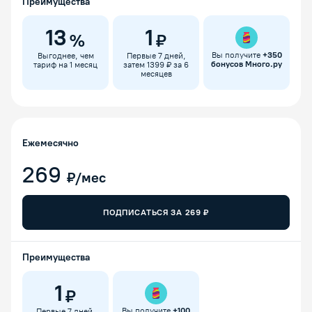
Преимущества
13
1
%
₽
Вы получите
+
350
Выгоднее, чем
Первые 7 дней,
бонусов Много.ру
тариф на 1 месяц
затем 1399 ₽ за 6
месяцев
Ежемесячно
269
₽/мес
ПОДПИСАТЬСЯ ЗА
269
₽
Преимущества
1
₽
Вы получите
+
100
Первые 7 дней,