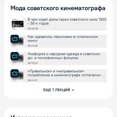
Мода советского кинематографа
В чем ходят дома герои советского кино 1920
- 30-х годов
00:16:55
Как одевались персонажи в «сталинском
кино»
00:11:59
Униформа и народная одежда в советских
до- и послевоенных фильмах
00:10:27
«Правильное» и «неправильное»
потребление в кинематографе «оттепели» и
«застоя»
00:11:47
ЕЩЕ
7
ЛЕКЦИЙ