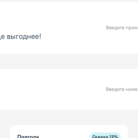
Промокод
е выгоднее!
Номер карты
Полгода
Скидка
13
%