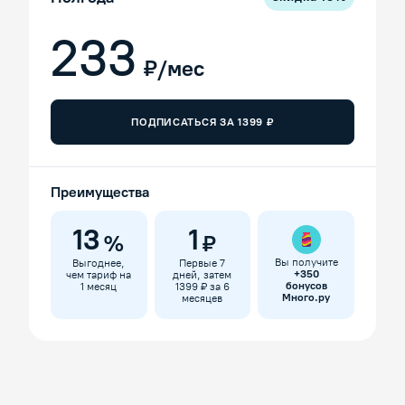
233
₽/мес
ПОДПИСАТЬСЯ ЗА
1399
₽
Преимущества
13
1
%
₽
Вы получите
Выгоднее,
Первые 7
+
350
чем тариф на
дней, затем
бонусов
1 месяц
1399 ₽ за 6
Много.ру
месяцев