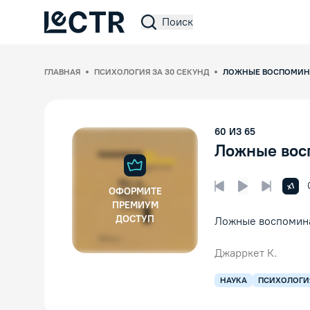
Поиск
Lectr Service
ГЛАВНАЯ
ПСИХОЛОГИЯ ЗА 30 СЕКУНД
ЛОЖНЫЕ ВОСПОМИН
60
ИЗ
65
Ложные вос
Увел
x1
ОФОРМИТЕ
Предыдущая лек
Следующ
Воспроизвед
ПРЕМИУМ
ДОСТУП
Ложные воспомин
Джарркет К.
НАУКА
ПСИХОЛОГИ