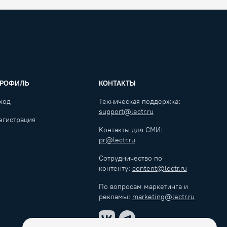
РОФИЛЬ
КОНТАКТЫ
ход
Техническая поддержка:
support@lectr.ru
егистрация
Контакты для СМИ:
pr@lectr.ru
Сотрудничество по
контенту:
content@lectr.ru
По вопросам маркетинга и
рекламы:
marketing@lectr.ru
VK
Telegram