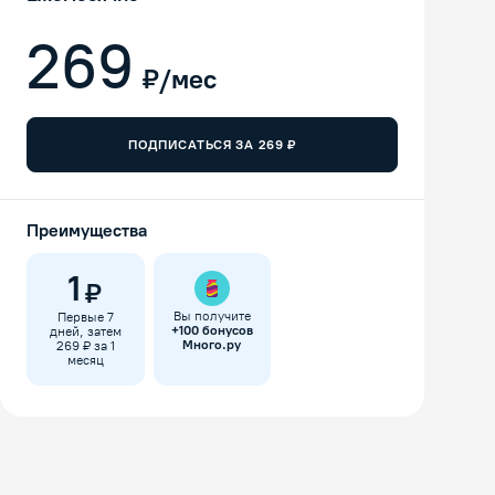
269
₽/мес
ПОДПИСАТЬСЯ ЗА
269
₽
Преимущества
1
₽
Вы получите
Первые 7
+
100
бонусов
дней, затем
Много.ру
269 ₽ за 1
месяц