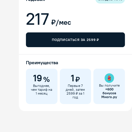
217
₽/мес
ПОДПИСАТЬСЯ ЗА
2599
₽
Преимущества
19
1
%
₽
Вы получите
Выгоднее,
Первые 7
+
600
чем тариф на
дней, затем
бонусов
1 месяц
2599 ₽ за 1
Много.ру
год