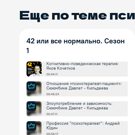
Еще по теме
пси
42 или все нормально. Сезон
1
Когнитивно-поведенческая терапия:
Яков Кочетков
00:44:11
Отношения «психотерапевт-пациент»:
Сююмбике Давлет - Кильдеева
00:46:24
Злоупотребление и зависимость:
Сююмбике Давлет - Кильдеева
00:37:11
Профессия "психотерапевт": Андрей
Юдин
00:58:17