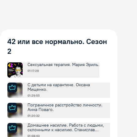
42 или все нормально. Сезон
2
Сексуальная терапия. Мария Эриль.
01:17:29
С детьми на карантине. Оксана
Мищенко.
01:29:55
Пограничное расстройство личности.
Анна Поваго.
01:20:32
Домашнее насилие. Работа с людьми,
склонными к насилию. Станислав
Хоцкий.
01:08:43