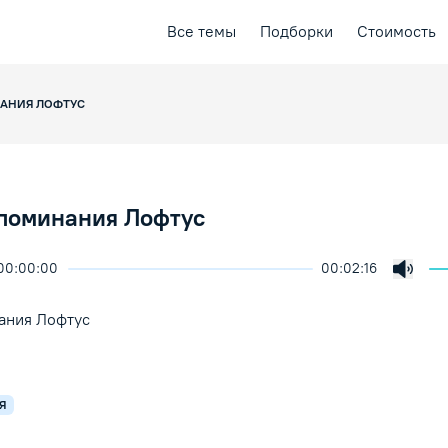
Все темы
Подборки
Стоимость
АНИЯ ЛОФТУС
поминания Лофтус
00:00:00
00:02:16
ичить скорость воспроизведения
ция
ая лекция
Включ
ение/Пауза
ания Лофтус
Я